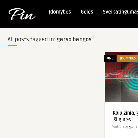
Įdomybės
Gėlės
Sveikatinguma
All posts tagged in:
garso bangos
0
ĮDOMYBĖS
Kaip žinia,
išilginės
Written by
garis