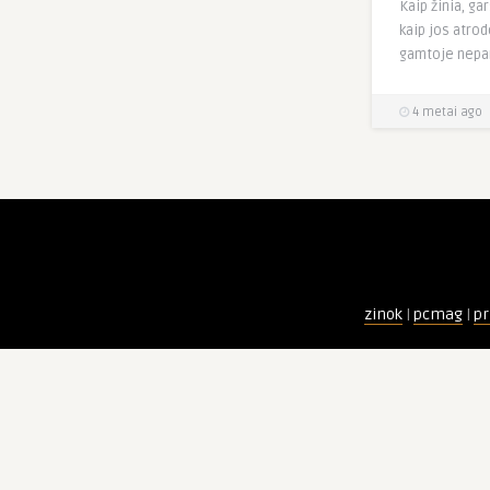
Kaip žinia, ga
kaip jos atrod
gamtoje nepam
4 metai ago
zinok
|
pcmag
|
pr
ADVERTISEMENT