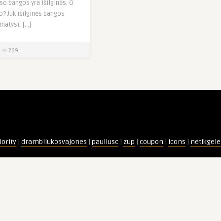
rso bangos yra išilginės. O
o? Juk išilginės bangos
atysi. […]
269
iority
|
drambliukosvajones
|
pauliusc
|
zup
|
coupon
|
icons
|
netikgele