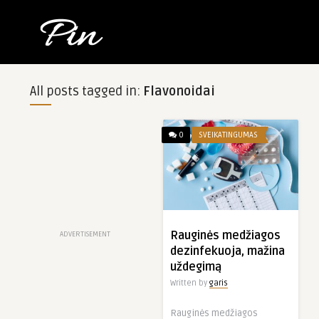
All posts tagged in:
Flavonoidai
0
SVEIKATINGUMAS
Rauginės medžiagos
ADVERTISEMENT
dezinfekuoja, mažina
uždegimą
Written by
garis
Rauginės medžiagos