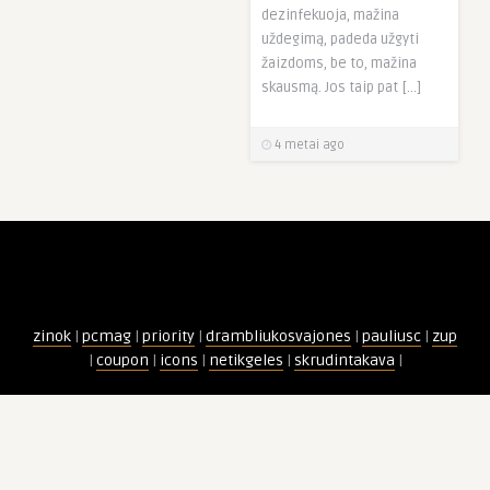
dezinfekuoja, mažina
uždegimą, padeda užgyti
žaizdoms, be to, mažina
skausmą. Jos taip pat […]
4 metai ago
zinok
|
pcmag
|
priority
|
drambliukosvajones
|
pauliusc
|
zup
|
coupon
|
icons
|
netikgeles
|
skrudintakava
|