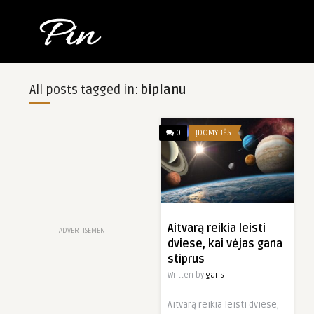
All posts tagged in:
biplanu
0
ĮDOMYBĖS
Aitvarą reikia leisti
ADVERTISEMENT
dviese, kai vėjas gana
stiprus
Written by
garis
Aitvarą reikia leisti dviese,