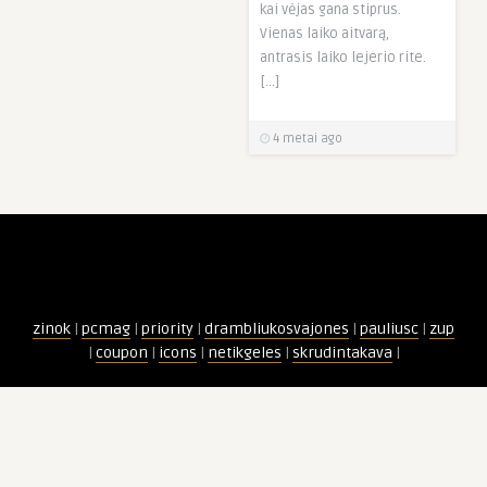
kai vėjas gana stiprus.
Vienas laiko aitvarą,
antrasis laiko lejerio rite.
[…]
4 metai ago
zinok
|
pcmag
|
priority
|
drambliukosvajones
|
pauliusc
|
zup
|
coupon
|
icons
|
netikgeles
|
skrudintakava
|