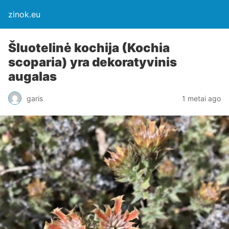
zinok.eu
Šluotelinė kochija (Kochia
scoparia) yra dekoratyvinis
augalas
garis
1 metai ago