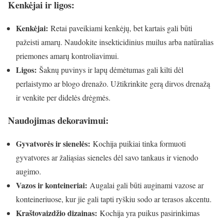
Kenkėjai ir ligos:
Kenkėjai:
Retai paveikiami kenkėjų, bet kartais gali būti
pažeisti amarų. Naudokite insekticidinius muilus arba natūralias
priemones amarų kontroliavimui.
Ligos:
Šaknų puvinys ir lapų dėmėtumas gali kilti dėl
perlaistymo ar blogo drenažo. Užtikrinkite gerą dirvos drenažą
ir venkite per didelės drėgmės.
Naudojimas dekoravimui:
Gyvatvorės ir sienelės:
Kochija puikiai tinka formuoti
gyvatvores ar žaliąsias sieneles dėl savo tankaus ir vienodo
augimo.
Vazos ir konteineriai:
Augalai gali būti auginami vazose ar
konteineriuose, kur jie gali tapti ryškiu sodo ar terasos akcentu.
Kraštovaizdžio dizainas:
Kochija yra puikus pasirinkimas