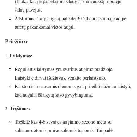
į lauką, kai jie pasiekia maždaug 5-7 cm aukštį ir praėjo
šalnų pavojus.
Atstumas:
Tarp augalų palikite 30-50 cm atstumą, kad jie
turėtų pakankamai vietos augti.
Priežiūra:
Laistymas:
Reguliarus laistymas yra svarbus augimo pradžioje.
Laistykite dirvai išdžiūvus, venkite perlaistymo.
Karštomis ir sausomis dienomis gali prireikti dažniau laistyti,
kad augalai išlaikytų savo gyvybingumą.
Tręšimas:
Tręškite kas 4-6 savaites auginimo sezono metu su
subalansuotomis, universaliomis trąšomis. Tai padės