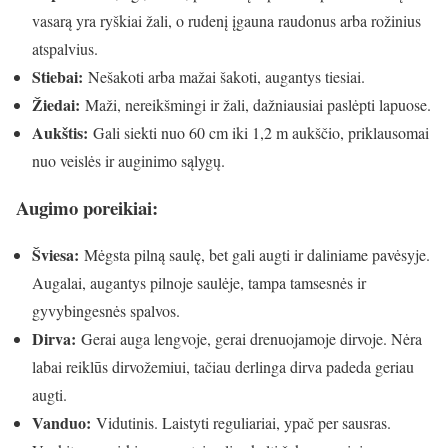
vasarą yra ryškiai žali, o rudenį įgauna raudonus arba rožinius
atspalvius.
Stiebai:
Nešakoti arba mažai šakoti, augantys tiesiai.
Žiedai:
Maži, nereikšmingi ir žali, dažniausiai paslėpti lapuose.
Aukštis:
Gali siekti nuo 60 cm iki 1,2 m aukščio, priklausomai
nuo veislės ir auginimo sąlygų.
Augimo poreikiai:
Šviesa:
Mėgsta pilną saulę, bet gali augti ir daliniame pavėsyje.
Augalai, augantys pilnoje saulėje, tampa tamsesnės ir
gyvybingesnės spalvos.
Dirva:
Gerai auga lengvoje, gerai drenuojamoje dirvoje. Nėra
labai reiklūs dirvožemiui, tačiau derlinga dirva padeda geriau
augti.
Vanduo:
Vidutinis. Laistyti reguliariai, ypač per sausras.