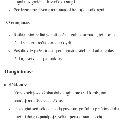
augalams greičiau ir sveikiau augti.
Perdozavimo išvengimui naudokite trąšas saikingai.
Genėjimas:
Reikia minimaliai genėti, tačiau galite formuoti, jei norite
išlaikyti konkrečią formą ar dydį.
Pašalinkite pažeistus ar peraugusius stiebus, kad augalas
išliktų sveikas ir patrauklus.
Dauginimas:
Sėklomis:
Nors kochijos dažniausiai dauginamos sėklomis, tam
naudojamos šviežios sėklos.
Tiesiogiai sėti sėklas į sodą pavasarį po šalnų praėjimo arba
auginti daigus patalpoje, vėliau persodinant į sodą.