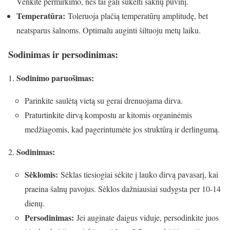
Venkite permirkimo, nes tai gali sukelti šaknų puvinį.
Temperatūra:
Toleruoja plačią temperatūrų amplitudę, bet
neatsparus šalnoms. Optimalu auginti šiltuoju metų laiku.
Sodinimas ir persodinimas:
Sodinimo paruošimas:
Parinkite saulėtą vietą su gerai drenuojama dirva.
Praturtinkite dirvą kompostu ar kitomis organinėmis
medžiagomis, kad pagerintumėte jos struktūrą ir derlingumą.
Sodinimas:
Sėklomis:
Sėklas tiesiogiai sėkite į lauko dirvą pavasarį, kai
praeina šalnų pavojus. Sėklos dažniausiai sudygsta per 10-14
dienų.
Persodinimas:
Jei auginate daigus viduje, persodinkite juos