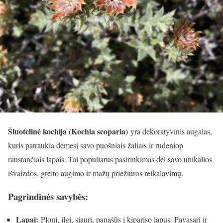
Šluotelinė kochija (Kochia scoparia)
yra dekoratyvinis augalas,
kuris patraukia dėmesį savo puošniais žaliais ir rudeniop
raustančiais lapais. Tai populiarus pasirinkimas dėl savo unikalios
išvaizdos, greito augimo ir mažų priežiūros reikalavimų.
Pagrindinės savybės:
Lapai:
Ploni, ilgi, siauri, panašūs į kipariso lapus. Pavasarį ir