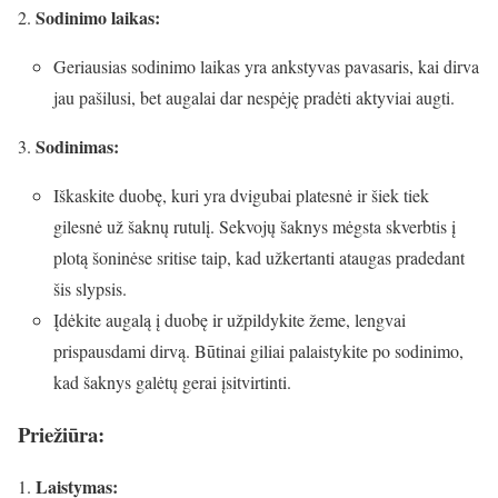
Sodinimo laikas:
Geriausias sodinimo laikas yra ankstyvas pavasaris, kai dirva
jau pašilusi, bet augalai dar nespėję pradėti aktyviai augti.
Sodinimas:
Iškaskite duobę, kuri yra dvigubai platesnė ir šiek tiek
gilesnė už šaknų rutulį. Sekvojų šaknys mėgsta skverbtis į
plotą šoninėse sritise taip, kad užkertanti ataugas pradedant
šis slypsis.
Įdėkite augalą į duobę ir užpildykite žeme, lengvai
prispausdami dirvą. Būtinai giliai palaistykite po sodinimo,
kad šaknys galėtų gerai įsitvirtinti.
Priežiūra:
Laistymas: