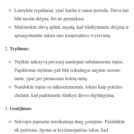
Laistykite reguliariai, ypač karštu ir sausu periodu. Dirva turi
būti nuolat drėgna, bet ne permirkusi.
Mulčiuokite dirvą aplink augalą, kad išlaikytumėte drėgmę ir
apsaugotumėte šaknis nuo temperatūros svyravimų.
Tręšimas:
Tręškite ankstyvą pavasarį naudojant subalansuotas trąšas.
Papildomas tręšimas gali būti reikalingas augimo sezono
metu, ypač per pirmuosius keletą metų.
Naudokite trąšas su mikroelementais, tokius kaip geležies
chelatai, kad padėtumėte išlaikyti dirvos rūgštingumą.
Genėjimas:
Sekvojos paprastai nereikalauja daug genėjimo. Pašalinkite
tik pažeistas, ligotas ar kryžmuojančias šakas, kad