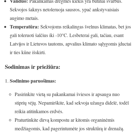
Vanduo:
Pakankamas drėgmės kiekis yra būtinai svarbus.
Sekvojos šaknys netoleruoja sausros, ypač ankstyvaisiais
augimo metais.
Temperatūra:
Sekvojoms reikalingas švelnus klimatas, bet jos
gali toleruoti šalčius iki -10°C. Lesbeterai gali, tačiau, esant
Latvijos ir Lietuvos tautoms, apvalius klimato sąlygomis įductai
ir ties kūne išskirti.
Sodinimas ir priežiūra:
Sodinimo paruošimas:
Pasirinkite vietą su pakankamai šviesos ir apsauga nuo
stiprių vėjų. Nepamirškite, kad sekvoja užauga didelė, todėl
reikia atitinkamos erdvės.
Praturtinkite dirvą kompostu ar kitomis organinėmis
medžiagomis, kad pagerintumėte jos struktūrą ir drenažą.