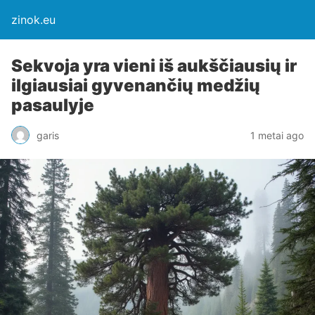
zinok.eu
Sekvoja yra vieni iš aukščiausių ir
ilgiausiai gyvenančių medžių
pasaulyje
garis
1 metai ago