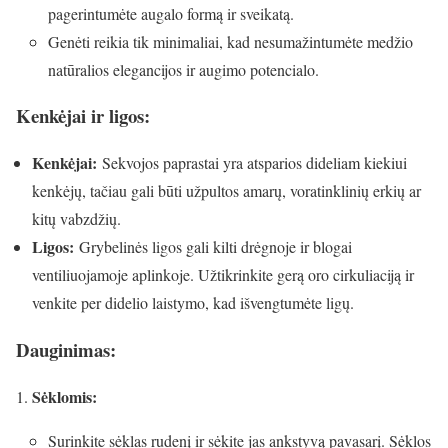
pagerintumėte augalo formą ir sveikatą.
Genėti reikia tik minimaliai, kad nesumažintumėte medžio
natūralios elegancijos ir augimo potencialo.
Kenkėjai ir ligos:
Kenkėjai:
Sekvojos paprastai yra atsparios dideliam kiekiui
kenkėjų, tačiau gali būti užpultos amarų, voratinklinių erkių ar
kitų vabzdžių.
Ligos:
Grybelinės ligos gali kilti drėgnoje ir blogai
ventiliuojamoje aplinkoje. Užtikrinkite gerą oro cirkuliaciją ir
venkite per didelio laistymo, kad išvengtumėte ligų.
Dauginimas:
Sėklomis:
Surinkite sėklas rudenį ir sėkite jas ankstyvą pavasarį. Sėklos