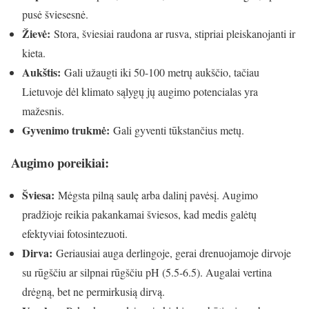
pusė šviesesnė.
Žievė:
Stora, šviesiai raudona ar rusva, stipriai pleiskanojanti ir
kieta.
Aukštis:
Gali užaugti iki 50-100 metrų aukščio, tačiau
Lietuvoje dėl klimato sąlygų jų augimo potencialas yra
mažesnis.
Gyvenimo trukmė:
Gali gyventi tūkstančius metų.
Augimo poreikiai:
Šviesa:
Mėgsta pilną saulę arba dalinį pavėsį. Augimo
pradžioje reikia pakankamai šviesos, kad medis galėtų
efektyviai fotosintezuoti.
Dirva:
Geriausiai auga derlingoje, gerai drenuojamoje dirvoje
su rūgščiu ar silpnai rūgščiu pH (5.5-6.5). Augalai vertina
drėgną, bet ne permirkusią dirvą.