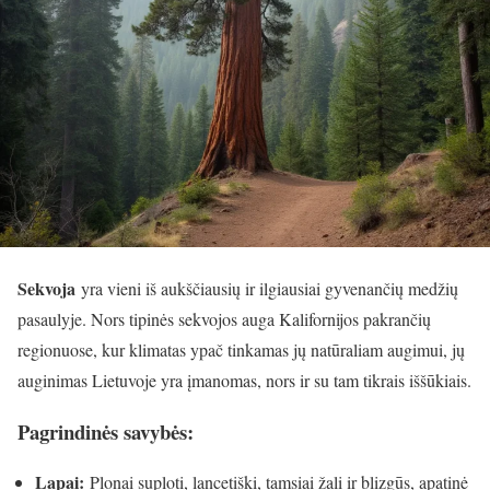
Sekvoja
yra vieni iš aukščiausių ir ilgiausiai gyvenančių medžių
pasaulyje. Nors tipinės sekvojos auga Kalifornijos pakrančių
regionuose, kur klimatas ypač tinkamas jų natūraliam augimui, jų
auginimas Lietuvoje yra įmanomas, nors ir su tam tikrais iššūkiais.
Pagrindinės savybės:
Lapai:
Plonai suploti, lancetiški, tamsiai žali ir blizgūs, apatinė