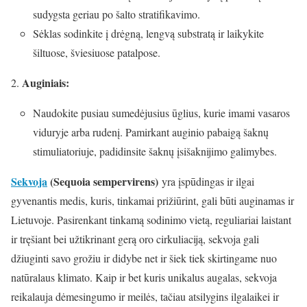
sudygsta geriau po šalto stratifikavimo.
Sėklas sodinkite į drėgną, lengvą substratą ir laikykite
šiltuose, šviesiuose patalpose.
Auginiais:
Naudokite pusiau sumedėjusius ūglius, kurie imami vasaros
viduryje arba rudenį. Pamirkant auginio pabaigą šaknų
stimuliatoriuje, padidinsite šaknų įsišaknijimo galimybes.
Sekvoja
(Sequoia sempervirens)
yra įspūdingas ir ilgai
gyvenantis medis, kuris, tinkamai prižiūrint, gali būti auginamas ir
Lietuvoje. Pasirenkant tinkamą sodinimo vietą, reguliariai laistant
ir tręšiant bei užtikrinant gerą oro cirkuliaciją, sekvoja gali
džiuginti savo grožiu ir didybe net ir šiek tiek skirtingame nuo
natūralaus klimato. Kaip ir bet kuris unikalus augalas, sekvoja
reikalauja dėmesingumo ir meilės, tačiau atsilygins ilgalaikei ir