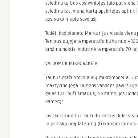
sviedinuką bus apsivyniojęs taip pat vieną 
sviedinukas, vieną kartą apskriejęs aplink 
apsisuko ir apie savo ašį.
Todėl, kad planeta Merkurijus visada viena p
Ten pusiaujyje temperatūra būna nuo +300 i
amžina naktis, vidutinė temperatūra 70 la
VALDOMOJI MIKRORAKETA
Tai bus maži erdvėlaivių mikromodeliai. Juo
reaktyvine jėga. Dubens vandens paviršiuje 
galas turi būti smailus, o kitame, jos uode
kamerą”.
Jos skersmuo turi būti du kartus didesnis už
laipsnišką praplatėjimą (trikampio formos i