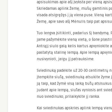
apsisukimas apie ašį įvyksta per vieną apsi
Skriedamas aplink Žemę, mūsų gamtinis pa
visada atsigręžęs į ją viena puse. Vieną ka
Žemę, apie savo ašį Mėnulis taip pat apsisu
Tuo lengva įsitikinti, padarius šį bandymą.
jame pažymėkite vieną vietą, o šone plastili
Antrąjį siulo galą kelis kartus apvyniokite a
pastatytą stalinę lempą. Apie lempą apvynio
nusivynioti, jeigu jį patrauksime.
Sviedinuką padėkite už 20-30 centimetrų n
įtempkite siūlą, sviedinuką atsukite žyme į
ją taip, kad žymė visą laiką būtų atsisukus
judant apie lempą, siūlas vyniosis ant svie
nuo sviedinuko, prilaikykite jį ranka.
Kai sviedinukas apskries aplink lempą vieną