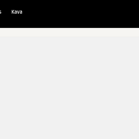
s
Kava