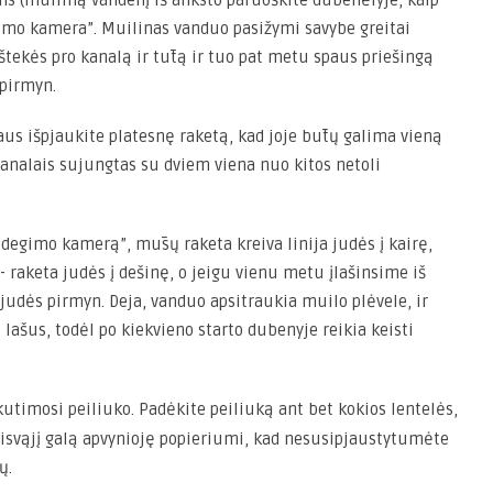
ns (muiliną vandenį iš anksto paruoškite dubenėlyje, kaip
egimo kamera”. Muilinas vanduo pasižymi savybe greitai
ištekės pro kanalą ir tūtą ir tuo pat metu spaus priešingą
 pirmyn.
aus išpjaukite platesnę raketą, kad joje būtų galima vieną
 kanalais sujungtas su dviem viena nuo kitos netoli
,,degimo kamerą”, mūsų raketa kreiva linija judės į kairę,
- raketa judės į dešinę, o jeigu vienu metu įlašinsime iš
judės pirmyn. Deja, vanduo apsitraukia muilo plėvele, ir
ašus, todėl po kiekvieno starto dubenyje reikia keisti
kutimosi peiliuko. Padėkite peiliuką ant bet kokios lentelės,
 laisvąjį galą apvynioję popieriumi, kad nesusipjaustytumėte
ų.