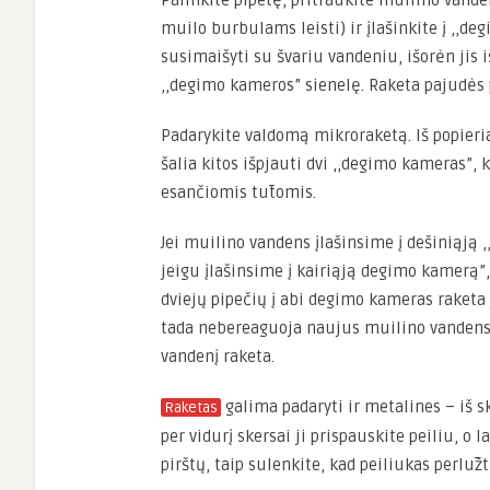
Paimkite pipetę, pritraukite muilino vande
muilo burbulams leisti) ir įlašinkite į ,,d
susimaišyti su švariu vandeniu, išorėn jis 
,,degimo kameros” sienelę. Raketa pajudės
Padarykite valdomą mikroraketą. Iš popieri
šalia kitos išpjauti dvi ,,degimo kameras”,
esančiomis tūtomis.
Jei muilino vandens įlašinsime į dešiniąją 
jeigu įlašinsime į kairiąją degimo kamerą”,
dviejų pipečių į abi degimo kameras raketa 
tada nebereaguoja naujus muilino vandens l
vandenį raketa.
galima padaryti ir metalines – iš s
Raketas
per vidurį skersai ji prispauskite peiliu, o
pirštų, taip sulenkite, kad peiliukas perlūžt