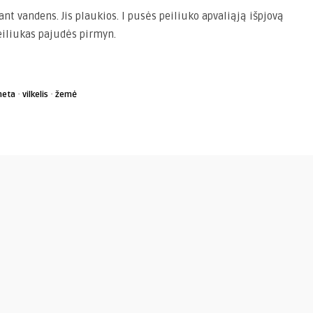
nt vandens. Jis plaukios. I pusės peiliuko apvaliąją išpjovą
peiliukas pajudės pirmyn.
·
·
neta
vilkelis
žemė