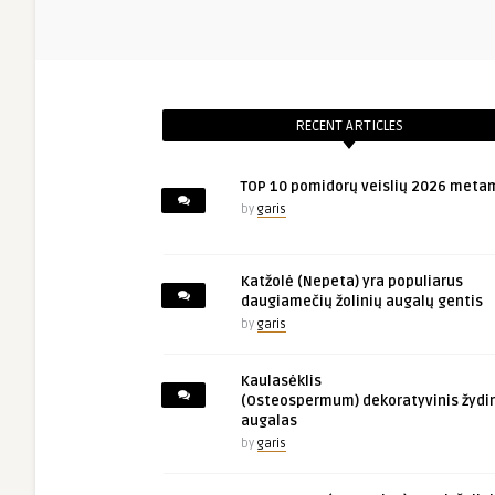
RECENT ARTICLES
TOP 10 pomidorų veislių 2026 meta
by
garis
Katžolė (Nepeta) yra populiarus
daugiamečių žolinių augalų gentis
by
garis
Kaulasėklis
(Osteospermum) dekoratyvinis žydin
augalas
by
garis