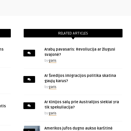
RELATED ARTICLES
ms
Arabų pavasaris: Revoliucija ar žlugusi
svajonė?
by
garis
Ar Švedijos imigracijos politika skatina
gaujų karus?
by
garis
Ar Kinijos salų prie Australijos siekiai yra
tis
tik spekuliacija?
by
garis
Amerikos jūros dugno aukso karštinė