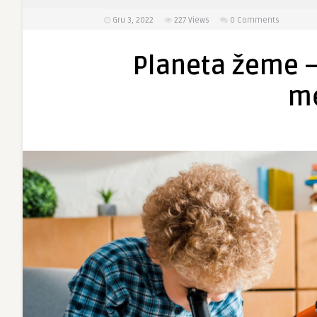
Gru 3, 2022
227
Views
0 Comments
Planeta žeme –
mė