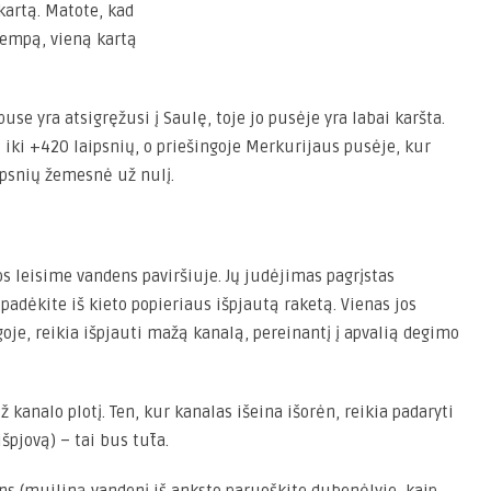
kartą. Matote, kad
lempą, vieną kartą
use yra atsigręžusi į Saulę, toje jo pusėje yra labai karšta.
ki +420 laipsnių, o priešingoje Merkurijaus pusėje, kur
ipsnių žemesnė už nulį.
s leisime vandens paviršiuje. Jų judėjimas pagrįstas
padėkite iš kieto popieriaus išpjautą raketą. Vienas jos
goje, reikia išpjauti mažą kanalą, pereinantį į apvalią degimo
 kanalo plotį. Ten, kur kanalas išeina išorėn, reikia padaryti
špjovą) – tai bus tūta.