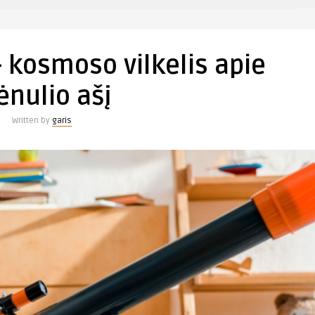
 kosmoso vilkelis apie
nulio ašį
Written by
garis