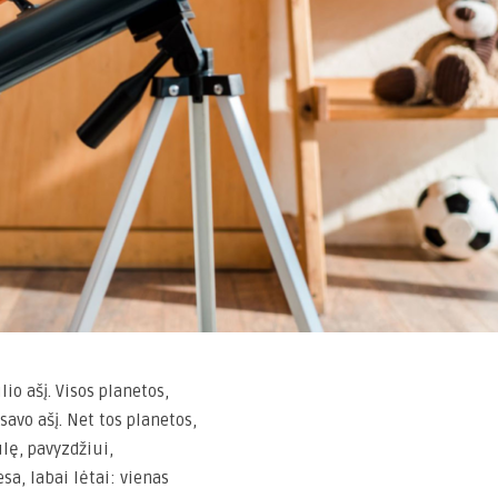
o ašį. Visos planetos,
savo ašį. Net tos planetos,
lę, pavyzdžiui,
esa, labai lėtai: vienas