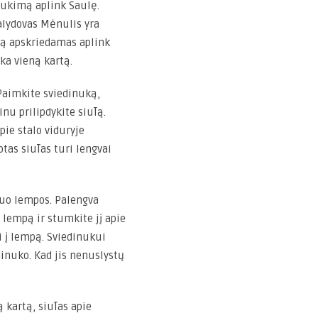
sukimą aplink Saulę.
lydovas Mėnulis yra
rtą apskriedamas aplink
ka vieną kartą.
 Paimkite sviedinuką,
nu prilipdykite siūlą.
pie stalo viduryje
tas siūlas turi lengvai
uo lempos. Palengva
 lempą ir stumkite jį apie
i į lempą. Sviedinukui
dinuko. Kad jis nenuslystų
 kartą, siūlas apie