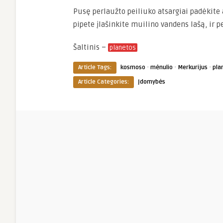
Pusę perlaužto peiliuko atsargiai padėkite a
pipete įlašinkite muilino vandens lašą, ir 
Šaltinis –
planetos
·
·
·
Article Tags:
kosmoso
mėnulio
Merkurijus
pla
Article Categories:
Įdomybės