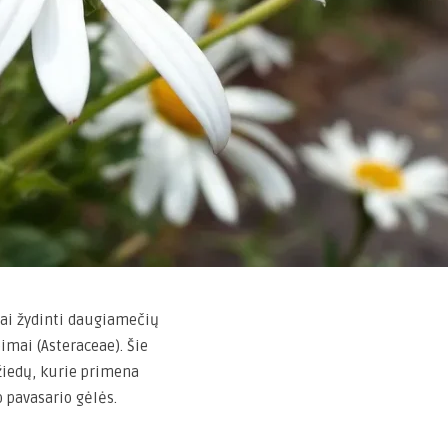
kiai žydinti daugiamečių
imai (Asteraceae). Šie
žiedų, kurie primena
o pavasario gėlės.