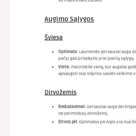
su mažesniais žiedais.
Augimo Sąlygos
Šviesa
Optimalu:
Laumenės geriausiai auga dal
pačiu gali pritaikytis prie įvairių sąlygų.
Vieta:
Pasirinkite vietą, kur augalai galė
apsaugoti nuo stiprios saulės veikimo v
Dirvožemis
Reikalavimai:
Geriausiai auga derling
ne permirkusį dirvožemį.
Dirvos pH:
Optimalus pH lygis yra nuo šie