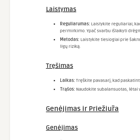
Laistymas
Reguliarumas:
Laistykite reguliariai, k
permirkimo. Ypač svarbu išlaikyti drė
Metodas:
Laistykite tiesiogiai prie ša
ligų riziką.
Tręšimas
Laikas:
Tręškite pavasarį, kad paskatin
Trąšos:
Naudokite subalansuotas, lėtai 
Genėjimas ir Priežiūra
Genėjimas