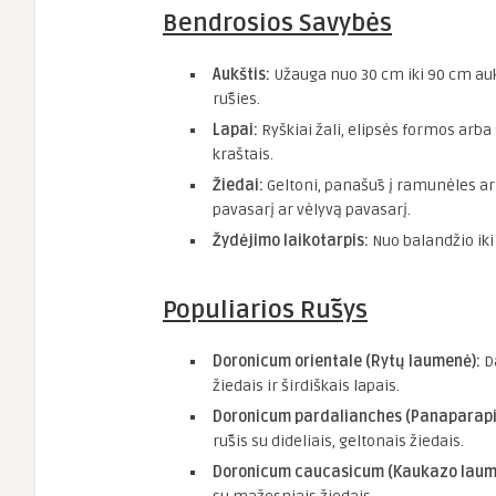
Bendrosios Savybės
Aukštis:
Užauga nuo 30 cm iki 90 cm au
rūšies.
Lapai:
Ryškiai žali, elipsės formos arba 
kraštais.
Žiedai:
Geltoni, panašūs į ramunėles ar 
pavasarį ar vėlyvą pavasarį.
Žydėjimo laikotarpis:
Nuo balandžio iki 
Populiarios Rūšys
Doronicum orientale (Rytų laumenė):
Da
žiedais ir širdiškais lapais.
Doronicum pardalianches (Panaparapi
rūšis su dideliais, geltonais žiedais.
Doronicum caucasicum (Kaukazo laum