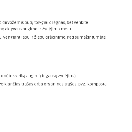
ad dirvožemis būtų tolygiai drėgnas, bet venkite
gmę aktyvaus augimo ir žydėjimo metu.
knų, vengiant lapų ir žiedų drėkinimo, kad sumažintumėte
tumėte sveiką augimą ir gausų žydėjimą.
veikiančias trąšas arba organines trąšas, pvz., kompostą.