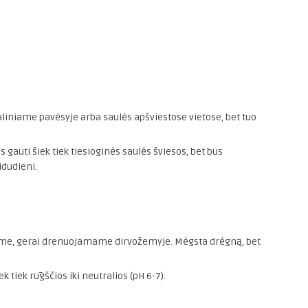
iniame pavėsyje arba saulės apšviestose vietose, bet tuo
s gauti šiek tiek tiesioginės saulės šviesos, bet bus
idudieni.
ame, gerai drenuojamame dirvožemyje. Mėgsta drėgną, bet
k tiek rūgščios iki neutralios (pH 6-7).