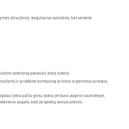
mės dirvožemį. Reguliariai laistykite, bet venkite
dinti ankstyvą pavasarį arba rudenį.
rvožemį ir pridėkite kompostą ar kitus organinius priedus,
galus tokiu pačiu gyliu, kokiu jie buvo auginti vazonėlyje,
kvieno augalo, kad jie galėtų laisvai plėstis.