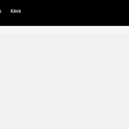
s
Kava