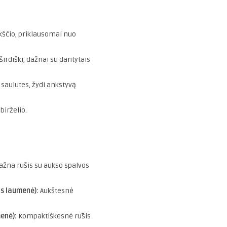
kščio, priklausomai nuo
širdiški, dažnai su dantytais
saulutes, žydi ankstyvą
birželio.
žna rūšis su aukso spalvos
s laumenė):
Aukštesnė
enė):
Kompaktiškesnė rūšis