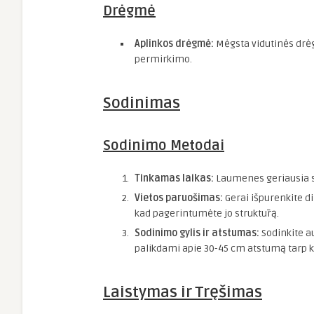
Drėgmė
Aplinkos drėgmė:
Mėgsta vidutinės drėg
permirkimo.
Sodinimas
Sodinimo Metodai
Tinkamas laikas:
Laumenes geriausia so
Vietos paruošimas:
Gerai išpurenkite di
kad pagerintumėte jo struktūrą.
Sodinimo gylis ir atstumas:
Sodinkite au
palikdami apie 30-45 cm atstumą tarp kie
Laistymas ir Tręšimas