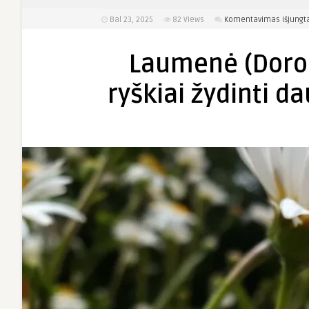
Bal 23, 2025
82
Views
Komentavimas išjungt
Laumenė (Doron
ryškiai žydinti d