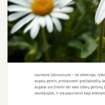
Laumenė (
Doronicum
) – tai efektinga, ryš
augalų gentis, priklausanti graižažiedžių še
augalai yra žinomi dėl savo ryškių geltonų 
saulėgrąžas, ir yra populiarūs kaip ankstyv