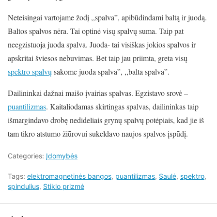
Neteisingai vartojame žodį ,,spalva”, apibūdindami baltą ir juodą.
Baltos spalvos nėra. Tai optinė visų spalvų suma. Taip pat
neegzistuoja juoda spalva. Juoda- tai visiškas jokios spalvos ir
apskritai šviesos nebuvimas. Bet taip jau priimta, greta visų
spektro spalvų
sakome juoda spalva”, ,,balta spalva”.
Dailininkai dažnai maišo įvairias spalvas. Egzistavo srovė –
puantilizmas
. Kaitaliodamas skirtingas spalvas, dailininkas taip
išmargindavo drobę nedideliais grynų spalvų potėpiais, kad jie iš
tam tikro atstumo žiūrovui sukeldavo naujos spalvos įspūdį.
Categories:
Įdomybės
Tags:
elektromagnetinės bangos
,
puantilizmas
,
Saulė
,
spektro
,
spindulius
,
Stiklo prizmė