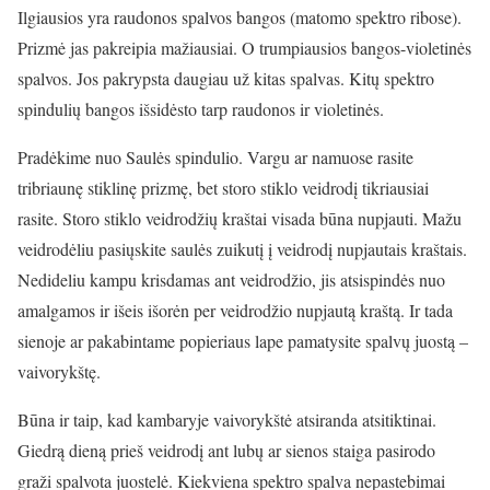
Ilgiausios yra raudonos spalvos bangos (matomo spektro ribose).
Prizmė jas pakreipia mažiausiai. O trumpiausios bangos-violetinės
spalvos. Jos pakrypsta daugiau už kitas spalvas. Kitų spektro
spindulių bangos išsidėsto tarp raudonos ir violetinės.
Pradėkime nuo Saulės spindulio. Vargu ar namuose rasite
tribriaunę stiklinę prizmę, bet storo stiklo veidrodį tikriausiai
rasite. Storo stiklo veidrodžių kraštai visada būna nupjauti. Mažu
veidrodėliu pasiųskite saulės zuikutį į veidrodį nupjautais kraštais.
Nedideliu kampu krisdamas ant veidrodžio, jis atsispindės nuo
amalgamos ir išeis išorėn per veidrodžio nupjautą kraštą. Ir tada
sienoje ar pakabintame popieriaus lape pamatysite spalvų juostą –
vaivorykštę.
Būna ir taip, kad kambaryje vaivorykštė atsiranda atsitiktinai.
Giedrą dieną prieš veidrodį ant lubų ar sienos staiga pasirodo
graži spalvota juostelė. Kiekviena spektro spalva nepastebimai