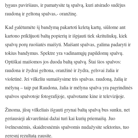
lygaus paviršiaus, ir pamatysite tą spalvą, kuri atsirado sudėjus
raudoną ir geltoną spalvas,- oranžinę.
Kad galėtumėte šį bandymą pakartoti keletą kartų, siūlome ant
kartono priklijuoti baltą popierių ir išpjauti tiek skrituliukų, kiek
spalvų porų ruošiatės maišyti. Maišant spalvas, galima padaryti ir
tokius bandymus. Spektre yra vadinamųjų papildomų spalvų.
Optiškai maišomos jos duoda baltą spalvą. Štai šios spalvos:
raudona ir žydrai geltona, oranžinė ir žydra, gelsvai žalia ir
violetinė. Jei vilkeliu sumaišysime tris spalvas. raudoną, žalią ir
mėlyną – taip pat Raudona, žalia ir mėlyna spalva yra pagrindinės
spalvos spalvotoje fotografijoje, spalvotame kine ir televizijoje.
Žinoma, jūsų vilkeliais išgauti grynai baltą spalvą bus sunku, net
geriausieji akvareliniai dažai turi kai kurių priemaišų. Juo
švelnesnėmis, skaidresnėmis spalvomis nudažysite sektorius, tuo
geresnį rezultatą gausite.