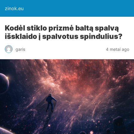
zinok.eu
Kodėl stiklo prizmė baltą spalvą
išsklaido į spalvotus spindulius?
garis
4 metai ago