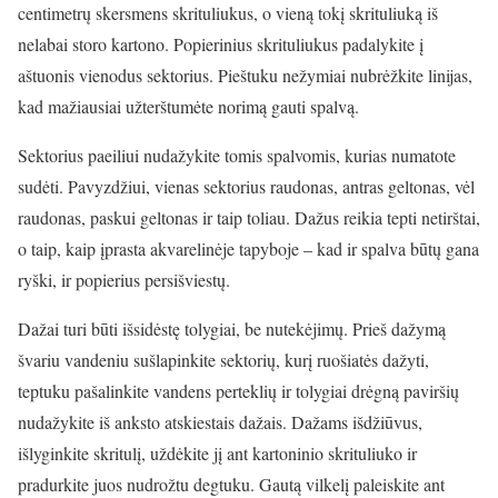
centimetrų skersmens skrituliukus, o vieną tokį skrituliuką iš
nelabai storo kartono. Popierinius skrituliukus padalykite į
aštuonis vienodus sektorius. Pieštuku nežymiai nubrėžkite linijas,
kad mažiausiai užterštumėte norimą gauti spalvą.
Sektorius paeiliui nudažykite tomis spalvomis, kurias numatote
sudėti. Pavyzdžiui, vienas sektorius raudonas, antras geltonas, vėl
raudonas, paskui geltonas ir taip toliau. Dažus reikia tepti netirštai,
o taip, kaip įprasta akvarelinėje tapyboje – kad ir spalva būtų gana
ryški, ir popierius persišviestų.
Dažai turi būti išsidėstę tolygiai, be nutekėjimų. Prieš dažymą
švariu vandeniu sušlapinkite sektorių, kurį ruošiatės dažyti,
teptuku pašalinkite vandens perteklių ir tolygiai drėgną paviršių
nudažykite iš anksto atskiestais dažais. Dažams išdžiūvus,
išlyginkite skritulį, uždėkite jį ant kartoninio skrituliuko ir
pradurkite juos nudrožtu degtuku. Gautą vilkelį paleiskite ant