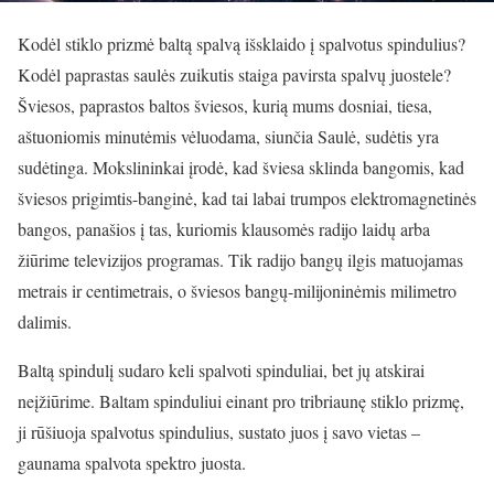
Kodėl stiklo prizmė baltą spalvą išsklaido į spalvotus spindulius?
Kodėl paprastas saulės zuikutis staiga pavirsta spalvų juostele?
Šviesos, paprastos baltos šviesos, kurią mums dosniai, tiesa,
aštuoniomis minutėmis vėluodama, siunčia Saulė, sudėtis yra
sudėtinga. Mokslininkai įrodė, kad šviesa sklinda bangomis, kad
šviesos prigimtis-banginė, kad tai labai trumpos elektromagnetinės
bangos, panašios į tas, kuriomis klausomės radijo laidų arba
žiūrime televizijos programas. Tik radijo bangų ilgis matuojamas
metrais ir centimetrais, o šviesos bangų-milijoninėmis milimetro
dalimis.
Baltą spindulį sudaro keli spalvoti spinduliai, bet jų atskirai
neįžiūrime. Baltam spinduliui einant pro tribriaunę stiklo prizmę,
ji rūšiuoja spalvotus spindulius, sustato juos į savo vietas –
gaunama spalvota spektro juosta.