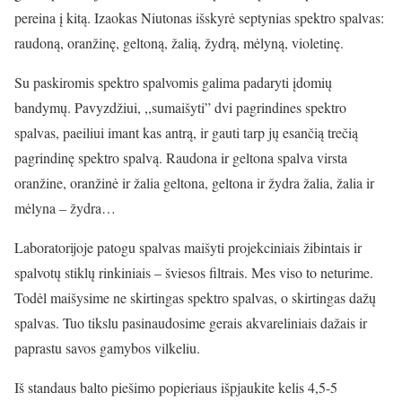
pereina į kitą. Izaokas Niutonas išskyrė septynias spektro spalvas:
raudoną, oranžinę, geltoną, žalią, žydrą, mėlyną, violetinę.
Su paskiromis spektro spalvomis galima padaryti įdomių
bandymų. Pavyzdžiui, ,,sumaišyti” dvi pagrindines spektro
spalvas, paeiliui imant kas antrą, ir gauti tarp jų esančią trečią
pagrindinę spektro spalvą. Raudona ir geltona spalva virsta
oranžine, oranžinė ir žalia geltona, geltona ir žydra žalia, žalia ir
mėlyna – žydra…
Laboratorijoje patogu spalvas maišyti projekciniais žibintais ir
spalvotų stiklų rinkiniais – šviesos filtrais. Mes viso to neturime.
Todėl maišysime ne skirtingas spektro spalvas, o skirtingas dažų
spalvas. Tuo tikslu pasinaudosime gerais akvareliniais dažais ir
paprastu savos gamybos vilkeliu.
Iš standaus balto piešimo popieriaus išpjaukite kelis 4,5-5