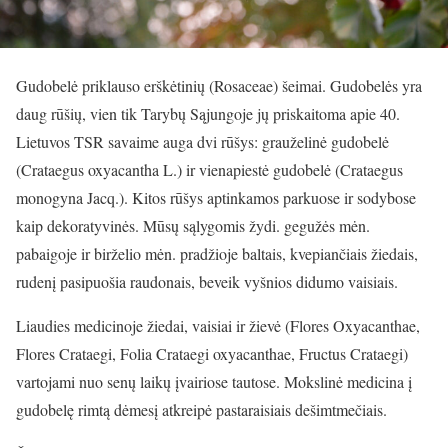
Gudobelė priklauso erškėtinių (Rosaceae) šeimai. Gudobelės yra
daug rūšių, vien tik Tarybų Sąjungoje jų priskaitoma apie 40.
Lietuvos TSR savaime auga dvi rūšys: grauželinė gudobelė
(Crataegus oxyacantha L.) ir vienapiestė gudobelė (Crataegus
monogyna Jacq.). Kitos rūšys aptinkamos parkuose ir sodybose
kaip dekoratyvinės. Mūsų sąlygomis žydi. gegužės mėn.
pabaigoje ir birželio mėn. pradžioje baltais, kvepiančiais žiedais,
rudenį pasipuošia raudonais, beveik vyšnios didumo vaisiais.
Liaudies medicinoje žiedai, vaisiai ir žievė (Flores Oxyacanthae,
Flores Crataegi, Folia Crataegi oxyacanthae, Fructus Crataegi)
vartojami nuo senų laikų įvairiose tautose. Mokslinė medicina į
gudobelę rimtą dėmesį atkreipė pastaraisiais dešimtmečiais.