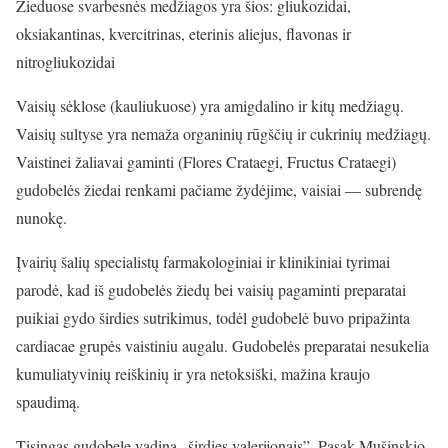
Žieduose svarbesnės medžiagos yra šios: gliukozidai,
oksiakantinas, kvercitrinas, eterinis aliejus, flavonas ir
nitrogliukozidai
Vaisių sėklose (kauliukuose) yra amigdalino ir kitų medžiagų.
Vaisių sultyse yra nemaža organinių rūgščių ir cukrinių medžiagų.
Vaistinei žaliavai gaminti (Flores Crataegi, Fructus Crataegi)
gudobelės žiedai renkami pačiame žydėjime, vaisiai — subrendę
nunokę.
Įvairių šalių specialistų farmakologiniai ir klinikiniai tyrimai
parodė, kad iš gudobelės žiedų bei vaisių pagaminti preparatai
puikiai gydo širdies sutrikimus, todėl gudobelė buvo pripažinta
cardiacae grupės vaistiniu augalu. Gudobelės preparatai nesukelia
kumuliatyvinių reiškinių ir yra netoksiški, mažina kraujo
spaudimą.
Tisingas gudobelę vadina „širdies valerijonais”. Pasak Mušinskio,