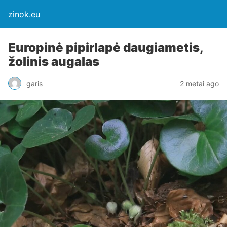
zinok.eu
Europinė pipirlapė daugiametis,
žolinis augalas
garis
2 metai ago