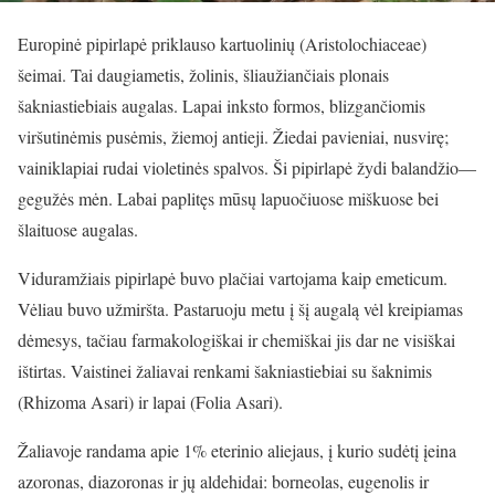
Europinė pipirlapė priklauso kartuolinių (Aristolochiaceae)
šeimai. Tai daugiametis, žolinis, šliaužiančiais plonais
šakniastiebiais augalas. Lapai inksto formos, blizgančiomis
viršutinėmis pusėmis, žiemoj antieji. Žiedai pavieniai, nusvirę;
vainiklapiai rudai violetinės spalvos. Ši pipirlapė žydi balandžio—
gegužės mėn. Labai paplitęs mūsų lapuočiuose miškuose bei
šlaituose augalas.
Viduramžiais pipirlapė buvo plačiai vartojama kaip emeticum.
Vėliau buvo užmiršta. Pastaruoju metu į šį augalą vėl kreipiamas
dėmesys, tačiau farmakologiškai ir chemiškai jis dar ne visiškai
ištirtas. Vaistinei žaliavai renkami šakniastiebiai su šaknimis
(Rhizoma Asari) ir lapai (Folia Asari).
Žaliavoje randama apie 1% eterinio aliejaus, į kurio sudėtį įeina
azoronas, diazoronas ir jų aldehidai: borneolas, eugenolis ir