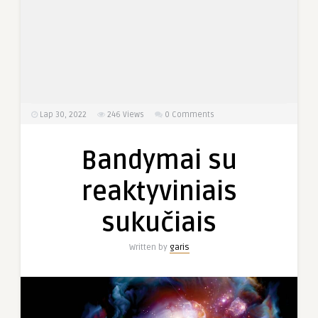
Lap 30, 2022
246
Views
0 Comments
Bandymai su
reaktyviniais
sukučiais
Written by
garis