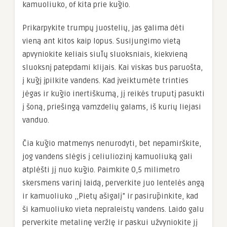
kamuoliuko, of kita prie kūgio.
Prikarpykite trumpų juostelių, jas galima dėti
vieną ant kitos kaip lopus. Susijungimo vietą
apvyniokite keliais siūlų sluoksniais, kiekvieną
sluoksnį patepdami klijais. Kai viskas bus paruošta,
į kūgį įpilkite vandens. Kad įveiktumėte trinties
jėgas ir kūgio inertiškumą, jį reikės truputį pasukti
į šoną, priešingą vamzdelių galams, iš kurių liejasi
vanduo.
Čia kūgio matmenys nenurodyti, bet nepamirškite,
jog vandens slėgis į celiuliozinį kamuoliuką gali
atplėšti jį nuo kūgio. Paimkite 0,5 milimetro
skersmens varinį laidą, perverkite juo lentelės angą
ir kamuoliuko ,,Pietų ašigalį” ir pasirūpinkite, kad
ši kamuoliuko vieta nepraleistų vandens. Laido galu
perverkite metalinę veržlę ir paskui užvyniokite jį