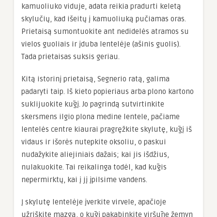
kamuoliuko viduje, adata reikia pradurti keletą
skylučių, kad išeitų į kamuoliuką pučiamas oras.
Prietaisą sumontuokite ant nedidelės atramos su
vielos guoliais ir įduba lentelėje (ašinis guolis).
Tada prietaisas suksis geriau.
Kitą istorinį prietaisą, Segnerio ratą, galima
padaryti taip. Iš kieto popieriaus arba plono kartono
suklijuokite kūgį. Jo pagrindą sutvirtinkite
skersmens ilgio plona medine lentele, pačiame
lentelės centre kiaurai pragręžkite skylutę, kūgį iš
vidaus ir išorės nutepkite oksoliu, o paskui
nudažykite aliejiniais dažais; kai jis išdžius,
nulakuokite. Tai reikalinga todėl, kad kūgis
nepermirktų, kai į jį įpilsime vandens.
Į skylutę lentelėje įverkite virvele, apačioje
užriškite mazgą, o kūgį pakabinkite viršūne žemyn