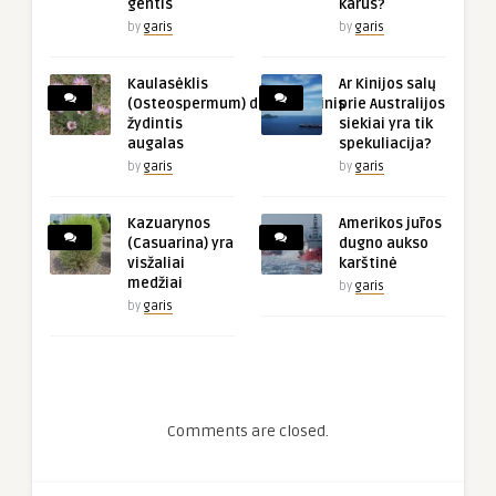
gentis
karus?
by
garis
by
garis
Kaulasėklis
Ar Kinijos salų
(Osteospermum) dekoratyvinis
prie Australijos
žydintis
siekiai yra tik
augalas
spekuliacija?
by
garis
by
garis
Kazuarynos
Amerikos jūros
(Casuarina) yra
dugno aukso
visžaliai
karštinė
medžiai
by
garis
by
garis
Comments are closed.