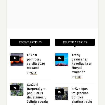
RECENT ARTICLES
RELATED ARTICLES
TOP 10
Arabų
pomidorų
pavasaris:
veislių 2026
Revoliucija ar
metams
žlugusi
svajonė?
by
garis
by
garis
Katžolė
(Nepeta) yra
Ar Švedijos
populiarus
imigracijos
daugiamečių
politika
žolinių augalų
skatina gaujų