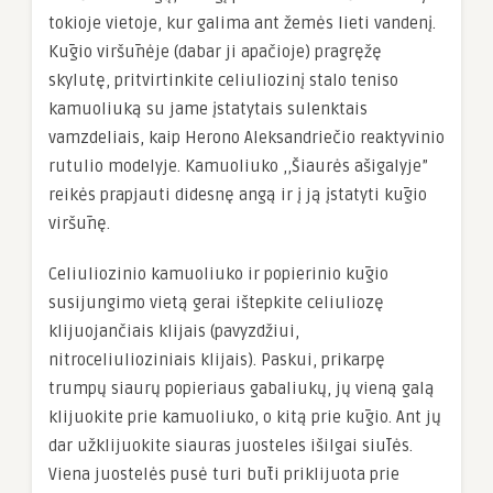
tokioje vietoje, kur galima ant žemės lieti vandenį.
Kūgio viršūnėje (dabar ji apačioje) pragręžę
skylutę, pritvirtinkite celiuliozinį stalo teniso
kamuoliuką su jame įstatytais sulenktais
vamzdeliais, kaip Herono Aleksandriečio reaktyvinio
rutulio modelyje. Kamuoliuko ,,Šiaurės ašigalyje”
reikės prapjauti didesnę angą ir į ją įstatyti kūgio
viršūnę.
Celiuliozinio kamuoliuko ir popierinio kūgio
susijungimo vietą gerai ištepkite celiuliozę
klijuojančiais klijais (pavyzdžiui,
nitroceliulioziniais klijais). Paskui, prikarpę
trumpų siaurų popieriaus gabaliukų, jų vieną galą
klijuokite prie kamuoliuko, o kitą prie kūgio. Ant jų
dar užklijuokite siauras juosteles išilgai siūlės.
Viena juostelės pusė turi būti priklijuota prie