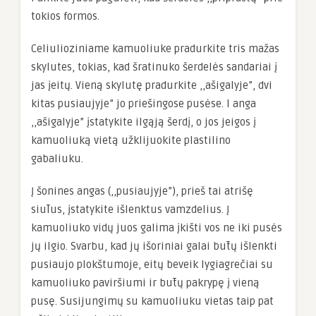
tokios formos.
Celiulioziniame kamuoliuke pradurkite tris mažas
skylutes, tokias, kad šratinuko šerdelės sandariai į
jas įeitų. Vieną skylutę pradurkite ,,ašigalyje”, dvi
kitas pusiaujyje” jo priešingose pusėse. I anga
,,ašigalyje” įstatykite ilgąją šerdį, o jos jeigos į
kamuoliuką vietą užklijuokite plastilino
gabaliuku.
Į šonines angas (,,pusiaujyje”), prieš tai atrišę
siūlus, įstatykite išlenktus vamzdelius. Į
kamuoliuko vidų juos galima įkišti vos ne iki pusės
jų ilgio. Svarbu, kad jų išoriniai galai būtų išlenkti
pusiaujo plokštumoje, eitų beveik lygiagrečiai su
kamuoliuko paviršiumi ir būtų pakrypę į vieną
pusę. Susijungimų su kamuoliuku vietas taip pat