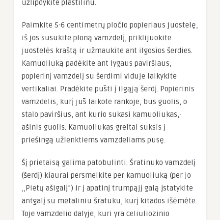
užlipdykite plastilinu.
Paimkite 5-6 centimetrų pločio popieriaus juostelę,
iš jos susukite ploną vamzdelį, priklijuokite
juostelės kraštą ir užmaukite ant ilgosios šerdies.
Kamuoliuką padėkite ant lygaus paviršiaus,
popierinį vamzdelį su šerdimi viduje laikykite
vertikaliai. Pradėkite pūsti į ilgąją šerdį. Popierinis
vamzdelis, kurį jūs laikote rankoje, bus guolis, o
stalo paviršius, ant kurio sukasi kamuoliukas,-
ašinis guolis. Kamuoliukas greitai suksis į
priešingą užlenktiems vamzdeliams pusę.
Šį prietaisą galima patobulinti. Šratinuko vamzdelį
(šerdį) kiaurai persmeikite per kamuoliuką (per jo
,,Pietų ašigalį”) ir į apatinį trumpąjį galą įstatykite
antgalį su metaliniu šratuku, kurį kitados išėmėte.
Toje vamzdelio dalyje, kuri yra celiuliozinio