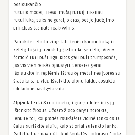
besisukančio
rutulio modelį. Tiesa, mūsų rutulį, tiksliau
rutuliuką, suks ne garai, o oras, bet jo judėjimo
principas tas pats reaktyvinis.
Paimkite celiuliozinį stalo teniso kamuoliuką ir
keletą tuščių, naudotų šratinuko šerdelių. Viena
šerdelė turi būti ilga, kitos gali būti trumpesnės,
jas vis vien reikės pjaustyti. Serdeles gerai
išplaukite ir, replėmis ištraukę metalines įvores su
šratukais, jų vidų išvalykite plonu laidu, apsuktu
odekolone pavilgyta vata.
Atpjaukite dvi 8 centimetrų ilgio šerdeles ir iš jų
išlenkite žiedus. Uždaro žiedo daryti nereikia,
lenkite tol, kol pradės raukšlėtis vidinė lanko dalis.
Galus suriškite siūlu, kaip stipriai sulenkto lanko.
Palikite juos pagulėti, kad šerdelės ,,priprastų” prie