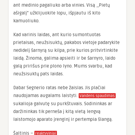
ant medinio pagaliuko arba vinies. Visą ,,Pietų
ašigalį” užklijuokite lopu, išpjautu iš kito
kamuoliuko.
Kad varinis laidas, ant kurio sumontuotas
prietaisas, neužsisuktų, pakabos vietoje padarykite
nedidelį šarnyrą su kilpa, prie kurios pritvirtinkite
laidą. Žinoma, galima apsieiti ir be šarnyro, laido
galą pririšus prie plono lyno. Mums svarbu, kad
neužsisuktų pats laidas.
Dabar Segnerio ratas nebe žaislas. Jis plačiai
naudojamas augalams laistyti.
Vandens spaudimas
sukalioja galvutę su purkštuvais. Sodininkas ar
daržininkas tik perneša į kitą vietą lengvą
laistomojo aparato įrenginį ir pertempia šlangą.
Šaltinis –
reaktyviniai