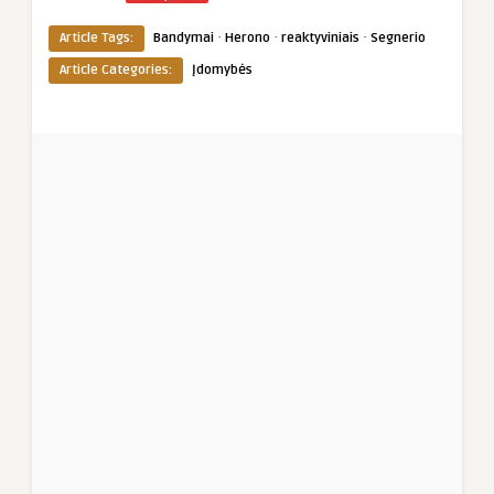
·
·
·
Article Tags:
Bandymai
Herono
reaktyviniais
Segnerio
Article Categories:
Įdomybės