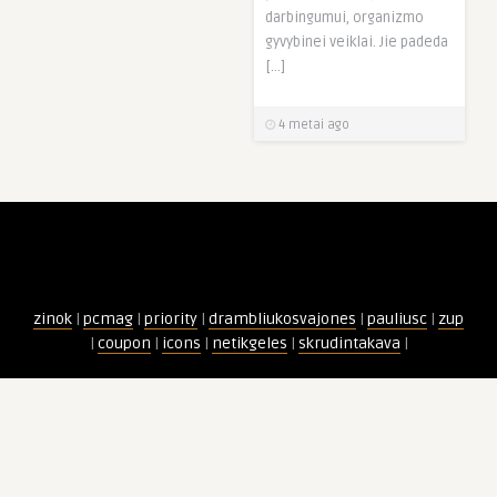
darbingumui, organizmo
gyvybinei veiklai. Jie padeda
[…]
4 metai ago
zinok
|
pcmag
|
priority
|
drambliukosvajones
|
pauliusc
|
zup
|
coupon
|
icons
|
netikgeles
|
skrudintakava
|