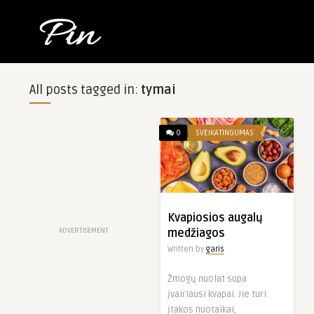
All posts tagged in:
tymai
0
SVEIKATINGUMAS
Kvapiosios augalų
ADVERTISEMENT
medžiagos
Written by
garis
Žmogų nuolat supa
įvairiausi kvapai. Jie turi
įtakos nuotaikai,