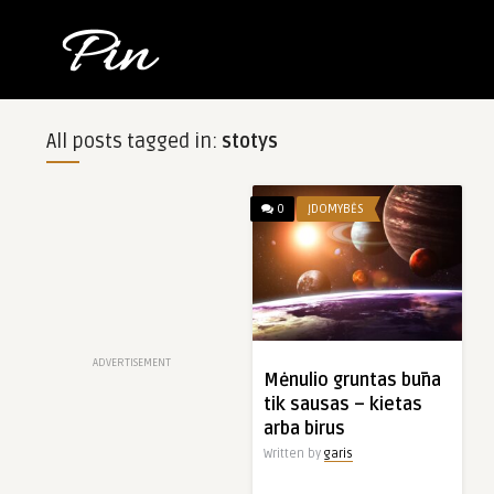
All posts tagged in:
stotys
0
ĮDOMYBĖS
ADVERTISEMENT
Mėnulio gruntas būna
tik sausas – kietas
arba birus
Written by
garis