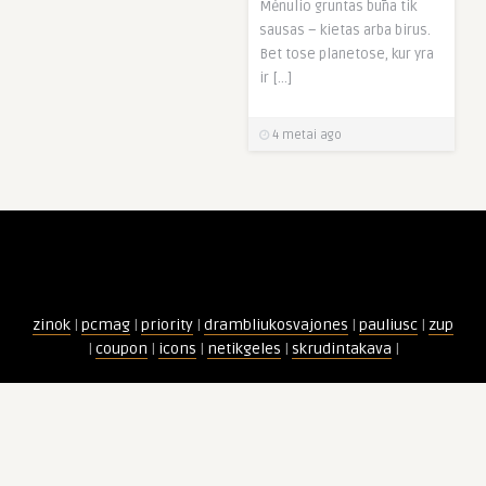
Mėnulio gruntas būna tik
sausas – kietas arba birus.
Bet tose planetose, kur yra
ir […]
4 metai ago
zinok
|
pcmag
|
priority
|
drambliukosvajones
|
pauliusc
|
zup
|
coupon
|
icons
|
netikgeles
|
skrudintakava
|