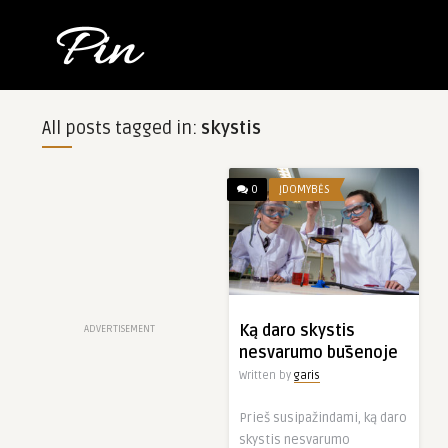
All posts tagged in:
skystis
0
ĮDOMYBĖS
Ką daro skystis
ADVERTISEMENT
nesvarumo būsenoje
Written by
garis
Prieš susipažindami, ką daro
skystis nesvarumo