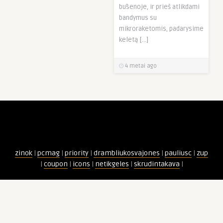
būsenoje, ir prieš atlikdami
bandymus su
mikroraketomis, padarysime
keletą […]
4 metai ago
zinok
|
pcmag
|
priority
|
drambliukosvajones
|
pauliusc
|
zup
|
coupon
|
icons
|
netikgeles
|
skrudintakava
|