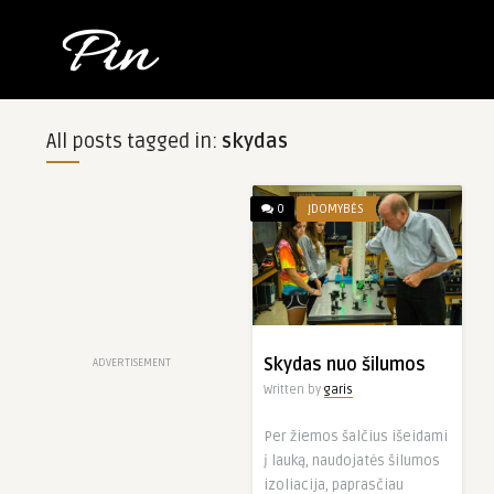
All posts tagged in:
skydas
0
ĮDOMYBĖS
Skydas nuo šilumos
ADVERTISEMENT
Written by
garis
Per žiemos šalčius išeidami
į lauką, naudojatės šilumos
izoliacija, paprasčiau