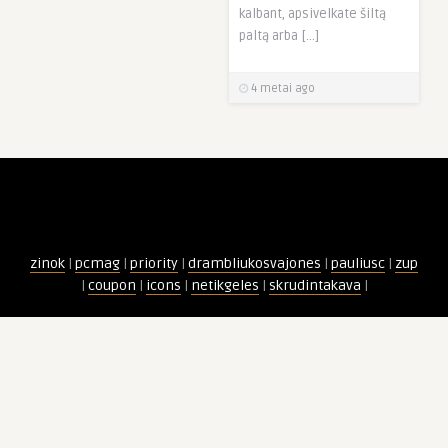
kalbant, apsivelkate šiltą
paltą arba […]
4 metai ago
zinok
|
pcmag
|
priority
|
drambliukosvajones
|
pauliusc
|
zup
|
coupon
|
icons
|
netikgeles
|
skrudintakava
|