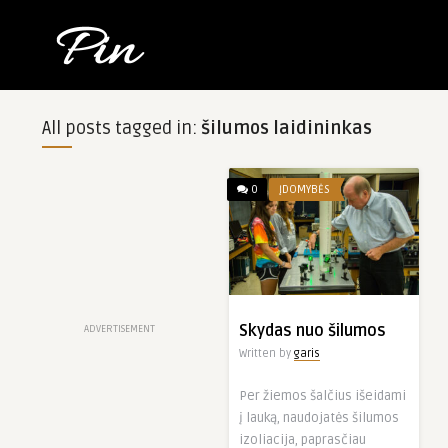
All posts tagged in:
šilumos laidininkas
0
ĮDOMYBĖS
Skydas nuo šilumos
ADVERTISEMENT
Written by
garis
Per žiemos šalčius išeidami
į lauką, naudojatės šilumos
izoliacija, paprasčiau