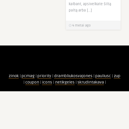
kalbant, apsivelkate šiltą
paltą arba […]
4 metai ago
zinok
|
pcmag
|
priority
|
drambliukosvajones
|
pauliusc
|
zup
|
coupon
|
icons
|
netikgeles
|
skrudintakava
|