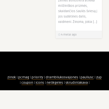
Žemės atmosfera atlieka
milžiniškos prizmės,
skaidančios Saulės šviesą į
jos sudėtines dalis,
vaidmeni. Žinoma, jokia […]
4 metai ago
zinok
|
pcmag
|
priority
|
drambliukosvajones
|
pauliusc
|
zup
|
coupon
|
icons
|
netikgeles
|
skrudintakava
|