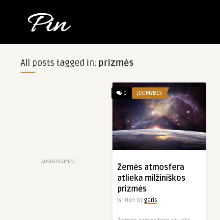
All posts tagged in:
prizmės
0
ĮDOMYBĖS
ADVERTISEMENT
Žemės atmosfera
atlieka milžiniškos
prizmės
Written by
garis