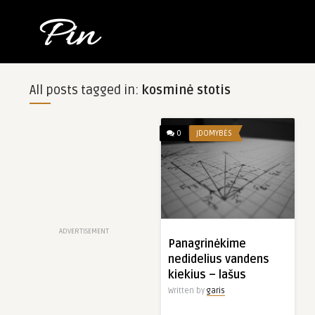
All posts tagged in:
kosminė stotis
0
ĮDOMYBĖS
ADVERTISEMENT
Panagrinėkime
nedidelius vandens
kiekius – lašus
Written by
garis