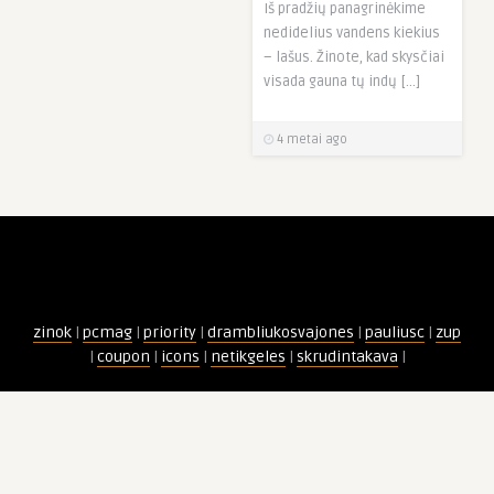
Iš pradžių panagrinėkime
nedidelius vandens kiekius
– lašus. Žinote, kad skysčiai
visada gauna tų indų […]
4 metai ago
zinok
|
pcmag
|
priority
|
drambliukosvajones
|
pauliusc
|
zup
|
coupon
|
icons
|
netikgeles
|
skrudintakava
|