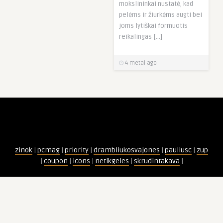
mokslininkai nustatė, kad
pelėms ir žiurkėms augti bei
joms lytiškai formuotis
reikalingas […]
4 metai ago
zinok
|
pcmag
|
priority
|
drambliukosvajones
|
pauliusc
|
zup
|
coupon
|
icons
|
netikgeles
|
skrudintakava
|