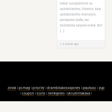
Dabar susipažinote su
spinduliavimu, šilumos, kaip
spinduliavimo energijos,
perdavimo būdu, kai
nešildoma tarpinė erdvė. Bet
[…]
4 metai ago
zinok
|
pcmag
|
priority
|
drambliukosvajones
|
pauliusc
|
zup
|
coupon
|
icons
|
netikgeles
|
skrudintakava
|