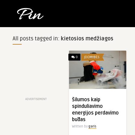
All posts tagged in:
kietosios medžiagos
0
ĮDOMYBĖS
Šilumos kaip
ADVERTISEMENT
spinduliavimo
energijos perdavimo
būdas
Written by
garis