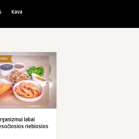
s
Kava
GUMAS
ganizmui labai
esočiosios riebiosios