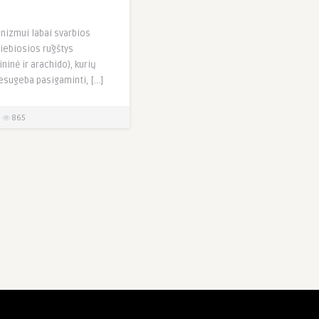
izmui labai svarbios
iebiosios rūgštys
lininė ir arachido), kurių
sugeba pasigaminti, […]
865