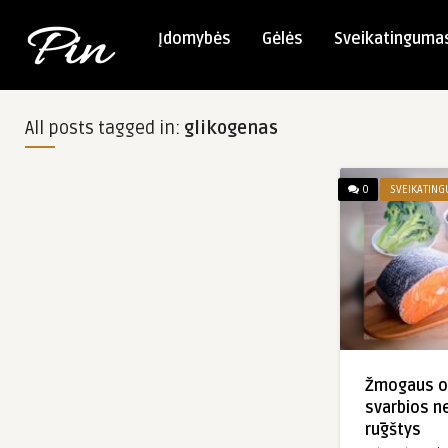
Įdomybės
Gėlės
Sveikatinguma
All posts tagged in:
glikogenas
0
SVEIKATIN
Žmogaus or
svarbios n
rūgštys