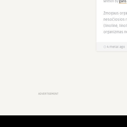
Written by
garis
Žmogaus organ
nesočiosios r
(linolinė, lino
organizmas ne
4 metai ago
ADVERTISEMENT