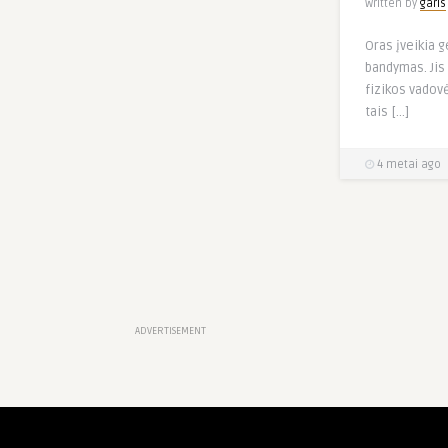
Written by
garis
Oras įveikia g
bandymas. Ji
fizikos vadovė
tais […]
4 metai ago
ADVERTISEMENT