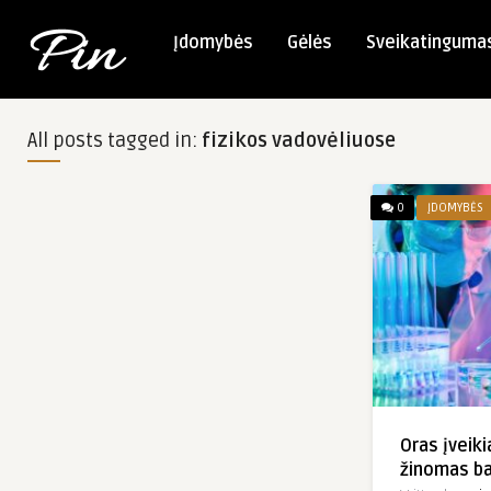
Įdomybės
Gėlės
Sveikatinguma
All posts tagged in:
fizikos vadovėliuose
0
ĮDOMYBĖS
Oras įveiki
žinomas b