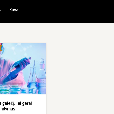
s
Kava
a geležį. Tai gerai
andymas