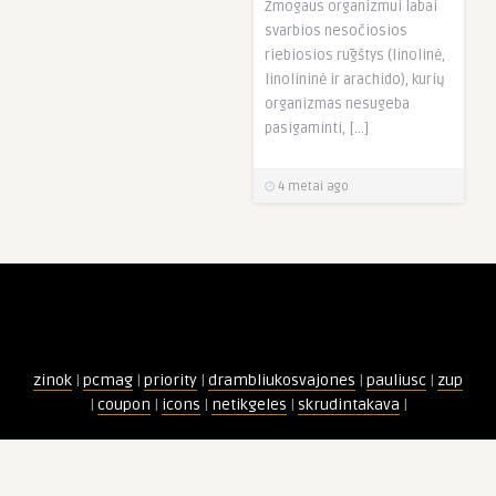
Žmogaus organizmui labai
svarbios nesočiosios
riebiosios rūgštys (linolinė,
linolininė ir arachido), kurių
organizmas nesugeba
pasigaminti, […]
4 metai ago
zinok
|
pcmag
|
priority
|
drambliukosvajones
|
pauliusc
|
zup
|
coupon
|
icons
|
netikgeles
|
skrudintakava
|