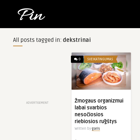
All posts tagged in:
dekstrinai
0
SVEIKATINGUMAS
Žmogaus organizmui
ADVERTISEMENT
labai svarbios
nesočiosios
riebiosios rūgštys
Written by
garis