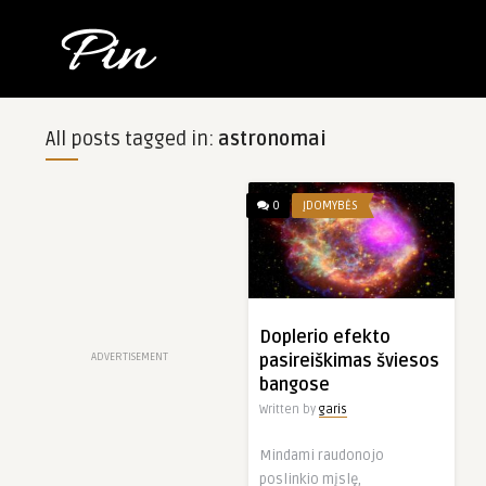
All posts tagged in:
astronomai
0
ĮDOMYBĖS
Doplerio efekto
ADVERTISEMENT
pasireiškimas šviesos
bangose
Written by
garis
Mindami raudonojo
poslinkio mįslę,