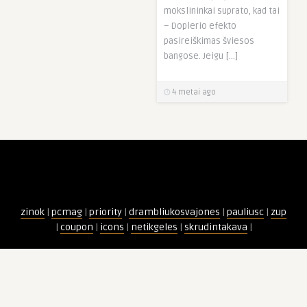
mokslininkai suprato, kad tai
– Doplerio efekto
pasireiškimas šviesos
bangose. Jeigu […]
4 metai ago
zinok
|
pcmag
|
priority
|
drambliukosvajones
|
pauliusc
|
zup
|
coupon
|
icons
|
netikgeles
|
skrudintakava
|