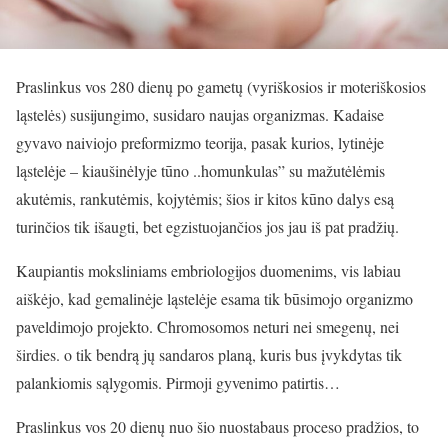
Praslinkus vos 280 dienų po gametų (vyriškosios ir moteriškosios
ląstelės) susijungimo, susidaro naujas organizmas. Kadaise
gyvavo naiviojo preformizmo teorija, pasak kurios, lytinėje
ląstelėje – kiaušinėlyje tūno ..homunkulas” su mažutėlėmis
akutėmis, rankutėmis, kojytėmis; šios ir kitos kūno dalys esą
turinčios tik išaugti, bet egzistuojančios jos jau iš pat pradžių.
Kaupiantis moksliniams embriologijos duomenims, vis labiau
aiškėjo, kad gemalinėje ląstelėje esama tik būsimojo organizmo
paveldimojo projekto. Chromosomos neturi nei smegenų, nei
širdies. o tik bendrą jų sandaros planą, kuris bus įvykdytas tik
palankiomis sąlygomis. Pirmoji gyvenimo patirtis…
Praslinkus vos 20 dienų nuo šio nuostabaus proceso pradžios, to