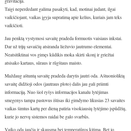
gravitacija.
Taigi neperdedant galima pasakyti, kad, motinai judant, ilgai
vaikščiojant, vaikas įgyja supratimą apie kelius, kuriais jam teks
vaikščioti.
Jau penktą vystymosi savaitę pradeda formuotis vaisiaus inkstai.
Dar už trijų savaičių atsiranda liežuvio jautrumo elementai.
Neatsitiktinai vos gimęs kūdikis moka skirti skonį ir griežtai
atsisako kartaus, sūraus ir rūgštaus maisto.
Maždaug aštuntą savaitę pradeda darytis jautri oda. Aštuonioliktą
savaitę didžioji odos (jautraus ploto) dalis jau gali priimti
informaciją. Nuo šiol ryšys informacijos kanalu lytėjimas
smegenys tampa pastovus ištisas iki gimdymo likusias 23 savaites
vaikas šimtus kartų per dieną patiria visokiausių lytėjimo įspūdžių,
kurie jo nervų sistemos raidai be galo svarbūs.
Vaiko oda jaučia ir skausmą bei temperatūros kitimą. Bet jo