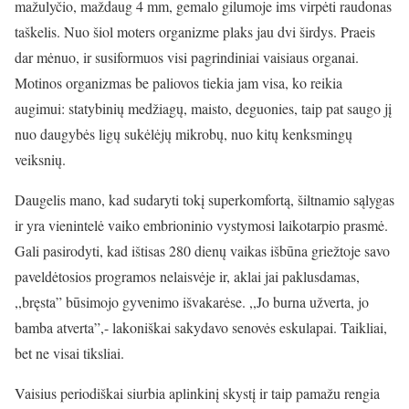
mažulyčio, maždaug 4 mm, gemalo gilumoje ims virpėti raudonas
taškelis. Nuo šiol moters organizme plaks jau dvi širdys. Praeis
dar mėnuo, ir susiformuos visi pagrindiniai vaisiaus organai.
Motinos organizmas be paliovos tiekia jam visa, ko reikia
augimui: statybinių medžiagų, maisto, deguonies, taip pat saugo jį
nuo daugybės ligų sukėlėjų mikrobų, nuo kitų kenksmingų
veiksnių.
Daugelis mano, kad sudaryti tokį superkomfortą, šiltnamio sąlygas
ir yra vienintelė vaiko embrioninio vystymosi laikotarpio prasmė.
Gali pasirodyti, kad ištisas 280 dienų vaikas išbūna griežtoje savo
paveldėtosios programos nelaisvėje ir, aklai jai paklusdamas,
,,bręsta” būsimojo gyvenimo išvakarėse. ,,Jo burna užverta, jo
bamba atverta”,- lakoniškai sakydavo senovės eskulapai. Taikliai,
bet ne visai tiksliai.
Vaisius periodiškai siurbia aplinkinį skystį ir taip pamažu rengia