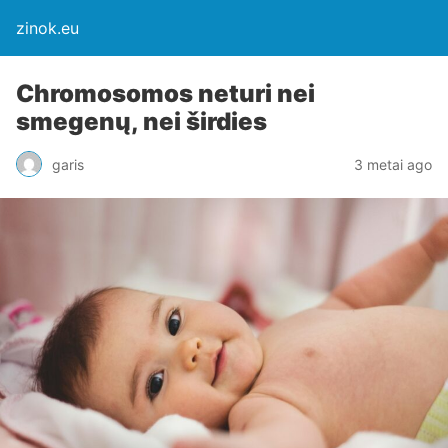
zinok.eu
Chromosomos neturi nei
smegenų, nei širdies
garis
3 metai ago