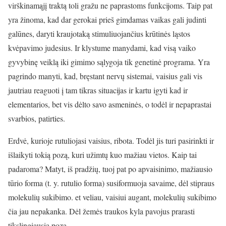
virškinamąjį traktą toli gražu ne paprastoms funkcijoms. Taip pat
yra žinoma, kad dar gerokai prieš gimdamas vaikas gali judinti
galūnes, daryti kraujotaką stimuliuojančius krūtinės ląstos
kvėpavimo judesius. Ir klystume manydami, kad visą vaiko
gyvybinę veiklą iki gimimo sąlygoja tik genetinė programa. Yra
pagrindo manyti, kad, bręstant nervų sistemai, vaisius gali vis
jautriau reaguoti į tam tikras situacijas ir kartu igyti kad ir
elementarios, bet vis dėlto savo asmeninės, o todėl ir nepaprastai
svarbios, patirties.
Erdvė, kurioje rutuliojasi vaisius, ribota. Todėl jis turi pasirinkti ir
išlaikyti tokią pozą, kuri užimtų kuo mažiau vietos. Kaip tai
padaroma? Matyt, iš pradžių, tuoj pat po apvaisinimo, mažiausio
tūrio forma (t. y. rutulio forma) susiformuoja savaime, dėl stipraus
molekulių sukibimo. et veliau, vaisiui augant, molekulių sukibimo
čia jau nepakanka. Dėl žemės traukos kyla pavojus prarasti
tikslingiausią pozą.