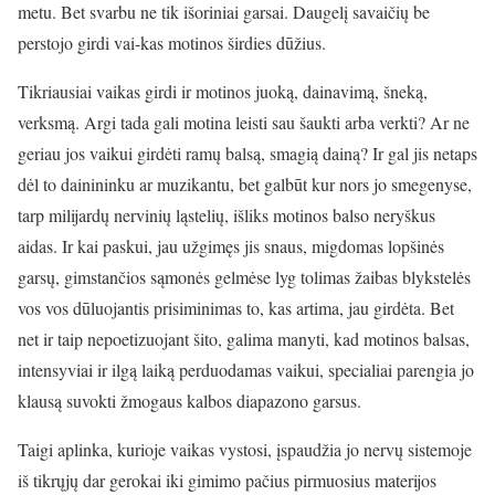
metu. Bet svarbu ne tik išoriniai garsai. Daugelį savaičių be
perstojo girdi vai-kas motinos širdies dūžius.
Tikriausiai vaikas girdi ir motinos juoką, dainavimą, šneką,
verksmą. Argi tada gali motina leisti sau šaukti arba verkti? Ar ne
geriau jos vaikui girdėti ramų balsą, smagią dainą? Ir gal jis netaps
dėl to dainininku ar muzikantu, bet galbūt kur nors jo smegenyse,
tarp milijardų nervinių ląstelių, išliks motinos balso neryškus
aidas. Ir kai paskui, jau užgimęs jis snaus, migdomas lopšinės
garsų, gimstančios sąmonės gelmėse lyg tolimas žaibas blykstelės
vos vos dūluojantis prisiminimas to, kas artima, jau girdėta. Bet
net ir taip nepoetizuojant šito, galima manyti, kad motinos balsas,
intensyviai ir ilgą laiką perduodamas vaikui, specialiai parengia jo
klausą suvokti žmogaus kalbos diapazono garsus.
Taigi aplinka, kurioje vaikas vystosi, įspaudžia jo nervų sistemoje
iš tikrųjų dar gerokai iki gimimo pačius pirmuosius materijos