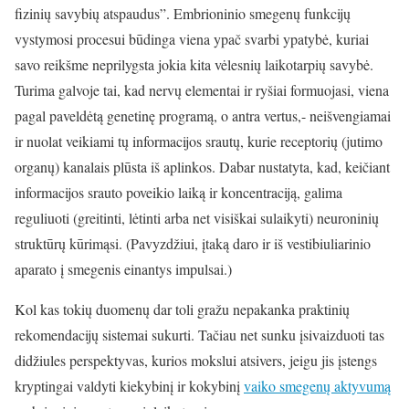
fizinių savybių atspaudus”. Embrioninio smegenų funkcijų
vystymosi procesui būdinga viena ypač svarbi ypatybė, kuriai
savo reikšme neprilygsta jokia kita vėlesnių laikotarpių savybė.
Turima galvoje tai, kad nervų elementai ir ryšiai formuojasi, viena
pagal paveldėtą genetinę programą, o antra vertus,- neišvengiamai
ir nuolat veikiami tų informacijos srautų, kurie receptorių (jutimo
organų) kanalais plūsta iš aplinkos. Dabar nustatyta, kad, keičiant
informacijos srauto poveikio laiką ir koncentraciją, galima
reguliuoti (greitinti, lėtinti arba net visiškai sulaikyti) neuroninių
struktūrų kūrimąsi. (Pavyzdžiui, įtaką daro ir iš vestibiuliarinio
aparato į smegenis einantys impulsai.)
Kol kas tokių duomenų dar toli gražu nepakanka praktinių
rekomendacijų sistemai sukurti. Tačiau net sunku įsivaizduoti tas
didžiules perspektyvas, kurios mokslui atsivers, jeigu jis įstengs
kryptingai valdyti kiekybinį ir kokybinį
vaiko smegenų aktyvumą