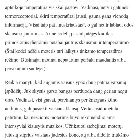
aplinkoje temperatūra visiškai pastovi. Vadinasi, nervų galūnės –
termoreceptoriai, skirti temperatūrai jausti, gauna gana vienodą
informaciją. Visai taip pat ,,nuskriaustas“, o gal net ir labiau, odos
skausmo jautrumas. Ar ne todėl į pasaulį atėjęs kūdikis
pirmosiomis dienomis nelabai jautrus skausmui ir temperatūrai?
(Štai kodėl nėščia moteris turi laikytis tinkamo temperatūros
režimo. Būsimajai motinai nepatartina peršalti maudantis arba
persikaitinti saulėje.)
Reikia manyti, kad augantis vaisius ypač daug patiria garsinių
įspūdžių. Juk skystis garso bangas perduoda daug geriau negu
oras. Vadinasi, visi garsai, pereinantys per žmogaus kūno
audinius, gali pasiekti vaisiaus klausą. Verta susidomėti ta
patirtimi, kai nėščioms moterims buvo
rekomenduojama
intensyviai klausytis muzikos. Užfiksuoti stebėjimai moterų,
jutusių stiprius vaisiaus judesius koncertų arba didelio triukšmo