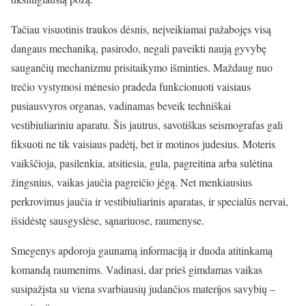
Tačiau visuotinis traukos dėsnis, neįveikiamai pažabojęs visą
dangaus mechaniką, pasirodo, negali paveikti naują gyvybę
saugančių mechanizmu prisitaikymo išminties. Maždaug nuo
trečio vystymosi mėnesio pradeda funkcionuoti vaisiaus
pusiausvyros organas, vadinamas beveik techniškai
vestibiuliariniu aparatu. Šis jautrus, savotiškas seismografas gali
fiksuoti ne tik vaisiaus padėtį, bet ir motinos judesius. Moteris
vaikščioja, pasilenkia, atsitiesia, gula, pagreitina arba sulėtina
žingsnius, vaikas
jaučia
pagreičio jėgą. Net menkiausius
perkrovimus jaučia ir vestibiuliarinis aparatas, ir specialūs nervai,
išsidėstę sausgyslėse, sąnariuose, raumenyse.
Smegenys apdoroja gaunamą informaciją ir duoda atitinkamą
komandą raumenims. Vadinasi, dar prieš gimdamas vaikas
susipažįsta su viena svarbiausių judančios materijos savybių –