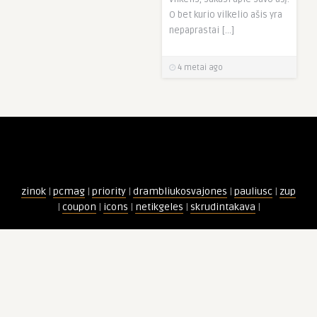
O bet kurio vilkelio ašis yra
nepaprastai […]
4 metai ago
zinok
|
pcmag
|
priority
|
drambliukosvajones
|
pauliusc
|
zup
|
coupon
|
icons
|
netikgeles
|
skrudintakava
|