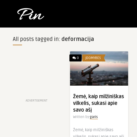
All posts tagged in:
deformacija
0
ĮDOMYBĖS
Žemė, kaip milžiniškas
ADVERTISEMENT
vilkelis, sukasi apie
savo ašį
Written by
garis
Žemė, kaip milžiniškas
vilkelis, sukasi apie savo ašį.