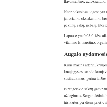
flavoksantino, auroksantino,
Neprinokusiose uogose yra a
jatrorizino, oksiakantino, b
pektinų, sakų, riebalų, fitos
Lapuose yra 0,08-0,18% alka
vitamino E, karotino, organini
Augalo gydomosio
Kuris mažina arterinį kraujos
kraujagysles, stabdo kraujavi
susitraukimus, gerina tulžie
Iš raugerškio šaknų gaminamos
uždegimais. Sergant lėtiniu h
tris kartus per dieną prieš d