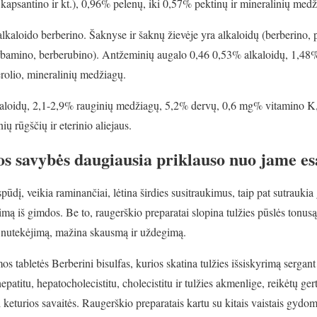
 kapsantino ir kt.), 0,96% pelenų, iki 0,57% pektinų ir mineralinių medž
lkaloido berberino. Šaknyse ir šaknų žievėje yra alkaloidų (berberino,
erbamino, berberubino). Antžeminių augalo 0,46 0,53% alkaloidų, 1,48%
terolio, mineralinių medžiagų.
loidų, 2,1-2,9% rauginių medžiagų, 5,2% dervų, 0,6 mg% vitamino K, l
ų rūgščių ir eterinio aliejaus.
s savybės daugiausia priklauso nuo jame es
pūdį, veikia raminančiai, lėtina širdies susitraukimus, taip pat sutrauki
mą iš gimdos. Be to, raugerškio preparatai slopina tulžies pūslės tonusą, 
s nutekėjimą, mažina skausmą ir uždegimą.
 tabletės Berberini bisulfas, kurios skatina tulžies išsiskyrimą sergant
epatitu, hepatocholecistitu, cholecistitu ir tulžies akmenlige, reikėtų ger
vi keturios savaitės. Raugerškio preparatais kartu su kitais vaistais gyd