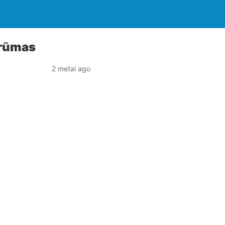
krūmas
2 metai ago