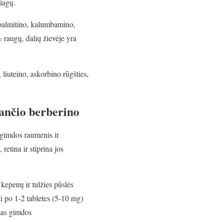
iagų.
 palmitino, kalumbamino,
 raugų, dalių žievėje yra
iuteino, askorbino rūgšties,
ančio berberino
a gimdos raumenis ir
retina ir stiprina jos
 kepenų ir tulžies pūslės
ti po 1-2 tabletes (5-10 mg)
omas gimdos