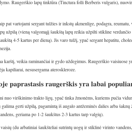
mo. Raugerškio lapų tinktūra (Tinctura folli Berberis vulgaris), nuovi
ip pat vartojami sergant tulžies ir inkstų akmenlige, podagra, reumatu, 
ų užpilą (vieną valgomąjį šaukštą lapų reikia užpilti stikline verdančio 
ukštą 4-5 kartus per dieną). Jis varo tulžį, ypač sergant hepatitu, choleci
nezija.
na karštį, veikia raminančiai ir gydo uždegimus. Raugerškio vaisiuose yr
rėja kapiliarai, nesusergama ateroskleroze.
je paprastasis raugerškis yra labai populia
i nuo virškinimo trakto ligų, ypač tinka žmonėms, kuriems pučia viduri
 galima gerti užpilą, pagamintą iš augalo antžeminės dalies arba šaknų 
 vandens, geriama po 1-2 šaukštus 2-3 kartus tarp valgių).
vaisių (du arbatiniai šaukšteliai sutrintų uogų ir stiklinė virinto vanden