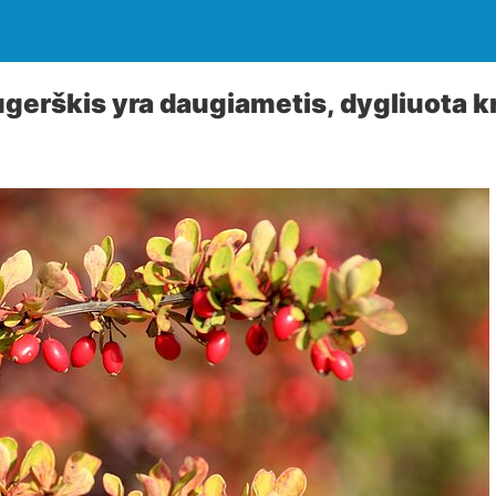
ugerškis yra daugiametis, dygliuota 