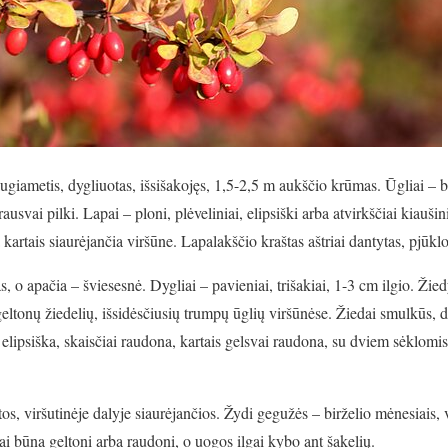
ugiametis, dygliuotas, išsišakojęs, 1,5-2,5 m aukščio krūmas. Ūgliai – br
rausvai pilki. Lapai – ploni, plėveliniai, elipsiški arba atvirkščiai kiaušin
 kartais siaurėjančia viršūne. Lapalakščio kraštas aštriai dantytas, pjūkl
, o apačia – šviesesnė. Dygliai – pavieniai, trišakiai, 1-3 cm ilgio. Ži
eltonų žiedelių, išsidėsčiusių trumpų ūglių viršūnėse. Žiedai smulkūs, d
 elipsiška, skaisčiai raudona, kartais gelsvai raudona, su dviem sėklomis
tos, viršutinėje dalyje siaurėjančios. Žydi gegužės – birželio mėnesiais, 
ai būna geltoni arba raudoni, o uogos ilgai kybo ant šakelių.