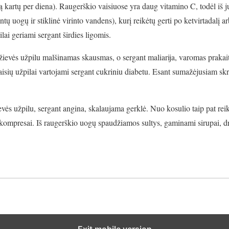
 kartų per diena). Raugerškio vaisiuose yra daug vitamino C, todėl iš 
ntų uogų ir stiklinė virinto vandens), kurį reikėtų gerti po ketvirtadalį a
ilai geriami sergant širdies ligomis.
ievės užpilu malšinamas skausmas, o sergant maliarija, varomas prakait
 vaisių užpilai vartojami sergant cukriniu diabetu. Esant sumažėjusiam sk
evės užpilu, sergant angina, skalaujama gerklė. Nuo kosulio taip pat reik
kompresai. Iš raugerškio uogų spaudžiamos sultys, gaminami sirupai, dre