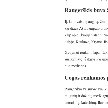
Raugerškis buvo ž
Jį, kaip vaistinį augalą, žmon
karaliaus Ašurbanipalo biblio
kaip apie „kraują valantį” 
dalyje, Kaukaze, Kryme. Jis 
Gydymui renkami lapai, šakny
susiformavę. Šaknys kasamos
nuo medienos.
Uogos renkamos p
Raugerškio vaisiuose yra iki
rauginių ir dažinių medžiag
antocianų, katechinų, flavono