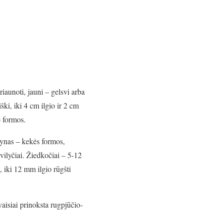
iaunoti, jauni – gelsvi arba
iški, iki 4 cm ilgio ir 2 cm
o formos.
edynas – kekės formos,
vilyčiai. Žiedkočiai – 5-12
, iki 12 mm ilgio rūgšti
vaisiai prinoksta rugpjūčio-