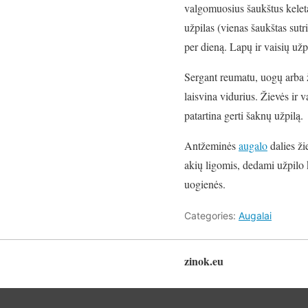
valgomuosius šaukštus keletą
užpilas (vienas šaukštas sutri
per dieną. Lapų ir vaisių užp
Sergant reumatu, uogų arba ž
laisvina vidurius. Žievės ir
patartina gerti šaknų užpilą.
Antžeminės
augalo
dalies ži
akių ligomis, dedami užpilo 
uogienės.
Categories:
Augalai
zinok.eu