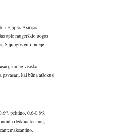
i ir Egipte. Asirijos
ašas apie raugerškio uogas
ybų Sąjungos europinėje
arį, kai jie visiškai
 pavasarį, kai būna atšokusi
-0,6% pektino, 0,6-0,8%
onoidų (leikoantocianų,
rizantemaksantino,