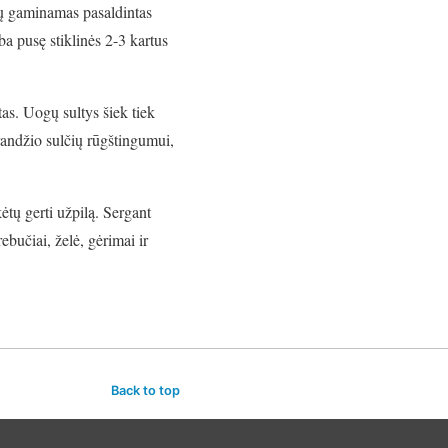
jų gaminamas pasaldintas
rba pusę stiklinės 2-3 kartus
as. Uogų sultys šiek tiek
randžio sulčių rūgštingumui,
ėtų gerti užpilą. Sergant
bučiai, želė, gėrimai ir
Back to top