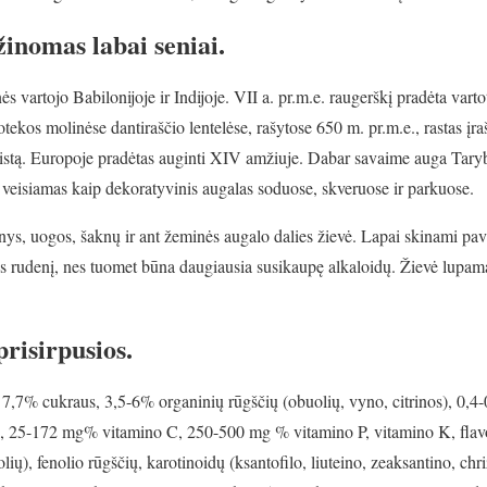
inomas labai seniai.
ės vartojo Babilonijoje ir Indijoje. VII a. pr.m.e. raugerškį pradėta vartot
tekos molinėse dantiraščio lentelėse, rašytose 650 m. pr.m.e., rastas įr
vaistą. Europoje pradėtas auginti XIV amžiuje. Dabar savaime auga Tar
veisiamas kaip dekoratyvinis augalas soduose, skveruose ir parkuose.
s, uogos, šaknų ir ant žeminės augalo dalies žievė. Lapai skinami pavas
 rudenį, nes tuomet būna daugiausia susikaupę alkaloidų. Žievė lupama
risirpusios.
 7,7% cukraus, 3,5-6% organinių rūgščių (obuolių, vyno, citrinos), 0,4
ų, 25-172 mg% vitamino C, 250-500 mg % vitamino P, vitamino K, flav
lių), fenolio rūgščių, karotinoidų (ksantofilo, liuteino, zeaksantino, ch