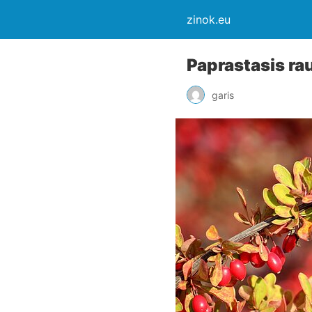
zinok.eu
Paprastasis ra
garis