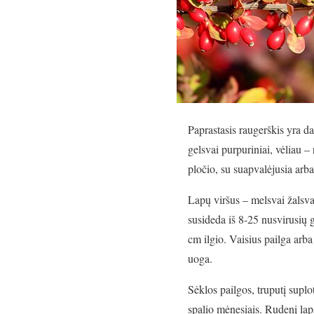
Paprastasis raugerškis yra da
gelsvai purpuriniai, vėliau – 
pločio, su suapvalėjusia arba
Lapų viršus – melsvai žalsvas
susideda iš 8-25 nusvirusių g
cm ilgio. Vaisius pailga arba
uoga.
Sėklos pailgos, truputį suplo
spalio mėnesiais. Rudenį lap