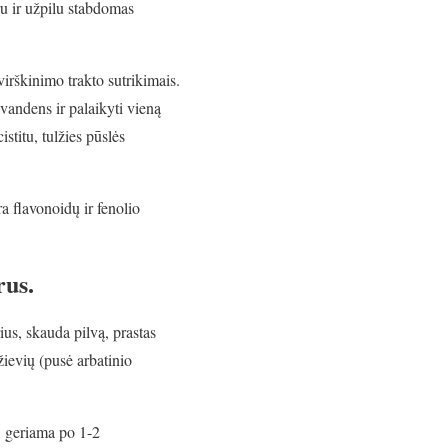
ru ir užpilu stabdomas
virškinimo trakto sutrikimais.
vandens ir palaikyti vieną
stitu, tulžies pūslės
a flavonoidų ir fenolio
rus.
us, skauda pilvą, prastas
žievių (pusė arbatinio
s, geriama po 1-2