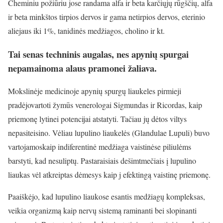
Cheminiu požiūriu jose randama alfa ir beta karčiųjų rūgščių, alfa
ir beta minkštos tirpios dervos ir gama netirpios dervos, eterinio
aliejaus iki 1%, tanidinės medžiagos, cholino ir kt.
Tai senas techninis augalas, nes apynių spurgai
nepamainoma alaus pramonei žaliava.
Mokslinėje medicinoje apynių spurgų liaukeles pirmieji
pradėjovartoti žymūs venerologai Sigmundas ir Ricordas, kaip
priemonę lytinei potencijai atstatyti. Tačiau jų dėtos viltys
nepasiteisino. Vėliau lupulino liaukelės (Glandulae Lupuli) buvo
vartojamoskaip indiferentinė medžiaga vaistinėse piliulėms
barstyti, kad nesuliptų. Pastaraisiais dešimtmečiais į lupulino
liaukas vėl atkreiptas dėmesys kaip j efektingą vaistinę priemonę.
Paaiškėjo, kad lupulino liaukose esantis medžiagų kompleksas,
veikia organizmą kaip nervų sistemą raminanti bei slopinanti