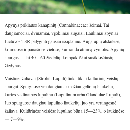
Apynys priklauso kanapinių (Cannabinaceae) šeimai. Tai
daugiamečiai, dvinamiai, vijokliniai augalai. Laukiniai apyniai
Lietuvos TSR palyginti gausiai išsiplatinę. Auga upių atšlaitėse,
krūmuose ir panašiose vietose, kur randa atramą vyniotis. Apynių
spurgas — tai 40—60 žiedelių, kompaktiškai susiklosčiusių,
žiedynas.
Vaistinei žaliavai (Strobili Lupuli) tinka tiktai kultūrinių veislių
spurgai. Spurguose yra daugiau ar mažiau geltonų liaukelių,
kurios vadinamos lupulinu (Lupulinum arba Glandulae Lupuli),
Juo spurguose daugiau lupulino liaukelių, juo yra vertingesnė
žaliava. Kultūrinėse veislėse lupulino būna 15—23%, o laukinėse
— 7—9%.